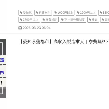
愛知県
寮費無料
1600円以上
1500円以上
14
1700円以上
寮費補助
正社員登用制度
検査
高
経験不問
ブランクOK
家族手当
交通費支給
有
2026-03-23 06:04
女性活躍中
男性活躍中
寮付き
家電付き寮
派
【愛知県蒲郡市】高収入製造求人｜寮費無料