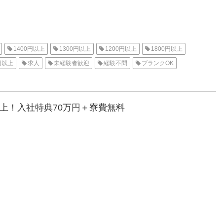
1400円以上
1300円以上
1200円以上
1800円以上
円以上
求人
未経験者歓迎
経験不問
ブランクOK
業
工場内作業
社員食堂あり
資格不要
社会保険
派遣
高収入
住み込み
三河オフィス
梱包
待機寮
以上！入社特典70万円＋寮費無料