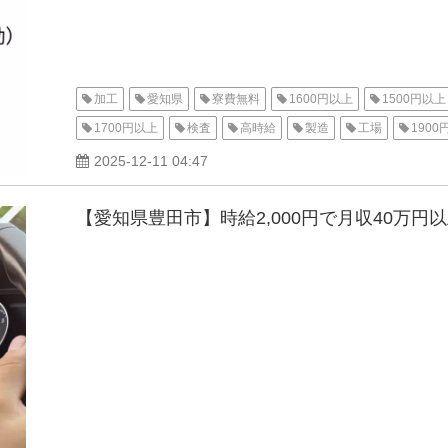
加工
愛知県
寮費無料
1600円以上
1500円以上
1700円以上
検査
高時給
製造
工場
1900
家族手当
交通費支給
有給休暇
土日休み
軽作
2025-12-11 04:47
女性活躍中
男性活躍中
寮付き
家電付き寮
1R
【愛知県豊田市】時給2,000円で月収40万円
2000円以上
蒲郡市