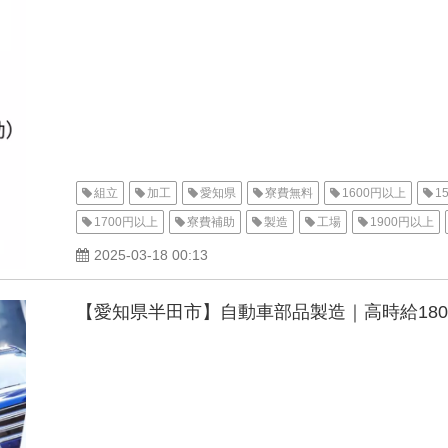
組立
加工
愛知県
寮費無料
1600円以上
1
1700円以上
寮費補助
製造
工場
1900円以上
資格不要
女性活躍中
男性活躍中
家電付き寮
1
2025-03-18 00:13
【愛知県半田市】自動車部品製造｜高時給180