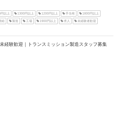
00円以上
1300円以上
1200円以上
手当有
1800円以上
時給
製造
工場
1900円以上
求人
未経験者歓迎
給休暇
土日休み
工場内作業
資格不要
社会保険
遣
高収入
住み込み
三河オフィス
豊田市
2000円以上
×未経験歓迎｜トランスミッション製造スタッフ募集