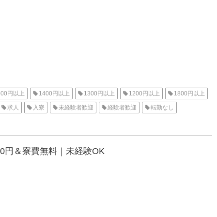
500円以上
1400円以上
1300円以上
1200円以上
1800円以上
求人
入寮
未経験者歓迎
経験者歓迎
転勤なし
R
派遣
三河オフィス
岡崎市
待機寮
2000円以上
0円＆寮費無料｜未経験OK