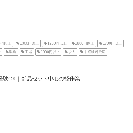
00円以上
1300円以上
1200円以上
1800円以上
1700円以上
給
製造
工場
1900円以上
求人
未経験者歓迎
通費支給
有給休暇
土日休み
軽作業
工場内作業
付き
家電付き寮
1R
派遣
高収入
住み込み
経験OK｜部品セット中心の軽作業