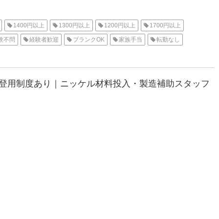
1400円以上
1300円以上
1200円以上
1700円以上
験不問
経験者歓迎
ブランクOK
家族手当
転勤なし
勤）
工場内作業
資格不要
社会保険
女性活躍中
収入
住み込み
名古屋オフィス
待機寮
社員登用制度あり｜ニッケル材料投入・製造補助スタッフ