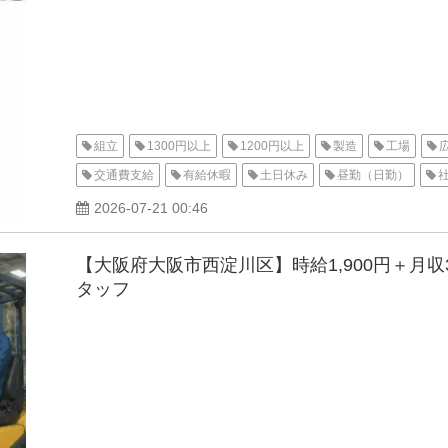
組立
1300円以上
1200円以上
製造
工場
交通費支給
有給休暇
土日休み
昼勤（日勤）
派遣
広島オフィス
待機寮
2026-07-21 00:46
【大阪府大阪市西淀川区】時給1,900円＋月
タッフ