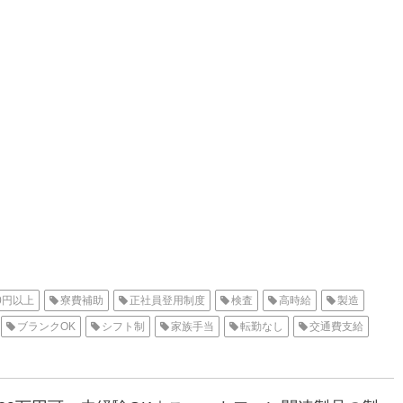
00円以上
寮費補助
正社員登用制度
検査
高時給
製造
ブランクOK
シフト制
家族手当
転勤なし
交通費支給
不要
社会保険
住宅手当
主婦・主夫歓迎
女性活躍中
収入
住み込み
加古川オフィス
待機寮
神崎郡福崎町