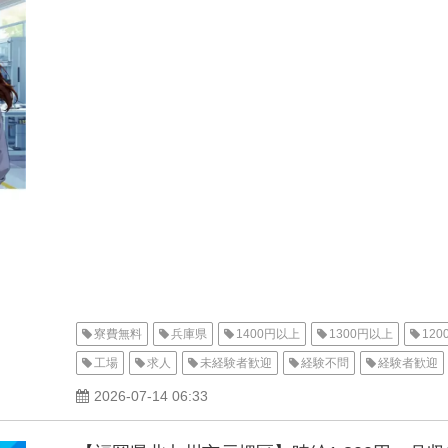
寮費無料
兵庫県
1400円以上
1300円以上
12
工場
求人
未経験者歓迎
経験不問
経験者歓迎
有給休暇
夜勤
昼勤（日勤）
工場内作業
資格
2026-07-14 06:33
男性活躍中
寮付き
家電付き寮
1R
派遣
高