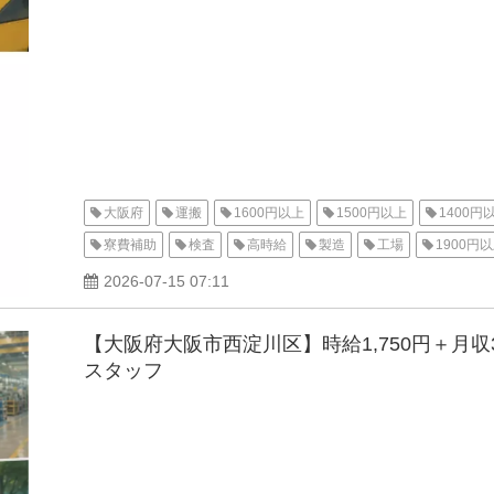
大阪府
運搬
1600円以上
1500円以上
1400円
寮費補助
検査
高時給
製造
工場
1900円
土日休み
昼勤（日勤）
社会保険
住宅手当
寮
2026-07-15 07:11
待機寮
大阪市
【大阪府大阪市西淀川区】時給1,750円＋月
スタッフ