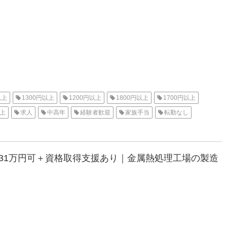
以上
1300円以上
1200円以上
1800円以上
1700円以上
以上
求人
中高年
経験者歓迎
家族手当
転勤なし
付き
家電付き寮
1R
派遣
高収入
大阪オフィス
収31万円可＋資格取得支援あり｜金属熱処理工場の製造