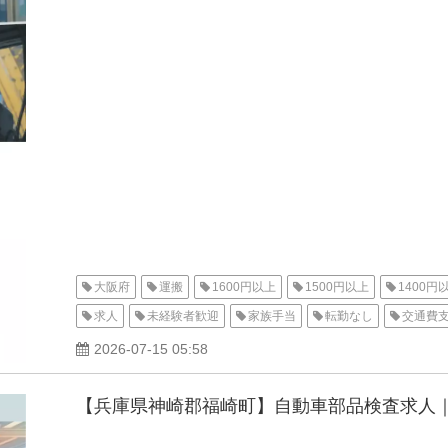
大阪府
運搬
1600円以上
1500円以上
1400円
求人
未経験者歓迎
家族手当
転勤なし
交通費
家電付き寮
1R
派遣
高収入
資格取得可能
2026-07-15 05:58
【兵庫県神崎郡福崎町】自動車部品検査求人