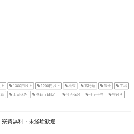
以上
1300円以上
1200円以上
検査
高時給
製造
工場
支給
土日休み
昼勤（日勤）
社会保険
住宅手当
寮付き
大阪オフィス
待機寮
大阪市
｜寮費無料・未経験歓迎