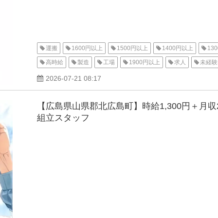
運搬
1600円以上
1500円以上
1400円以上
13
高時給
製造
工場
1900円以上
求人
未経験
交通費支給
資格不要
社会保険
男性活躍中
寮
2026-07-21 08:17
北九州市
待機寮
【広島県山県郡北広島町】時給1,300円＋月
組立スタッフ