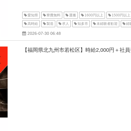
愛知県
寮費無料
運搬
1600円以上
1500円以上
高時給
製造
求人
知多市
未経験者歓迎
経
交通費支給
有給休暇
土日休み
夜勤
昼勤（日
2026-07-30 06:48
男性活躍中
寮付き
家電付き寮
1R
派遣
高
【福岡県北九州市若松区】時給2,000円＋