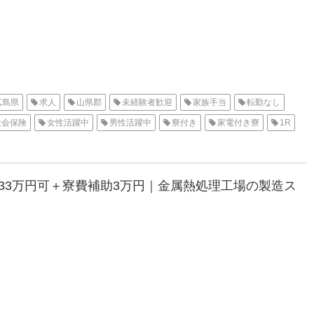
広島県
求人
山県郡
未経験者歓迎
家族手当
転勤なし
社会保険
女性活躍中
男性活躍中
寮付き
家電付き寮
1R
収33万円可＋寮費補助3万円｜金属熱処理工場の製造ス