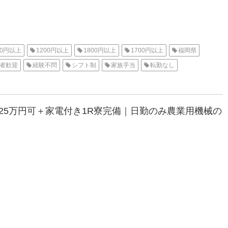
00円以上
1200円以上
1800円以上
1700円以上
福岡県
者歓迎
経験不問
シフト制
家族手当
転勤なし
付き
家電付き寮
1R
派遣
高収入
北九州オフィス
収25万円可＋家電付き1R寮完備｜日勤のみ農業用機械の