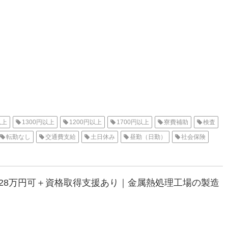
以上
1300円以上
1200円以上
1700円以上
寮費補助
検査
転勤なし
交通費支給
土日休み
昼勤（日勤）
社会保険
派遣
高収入
大阪オフィス
待機寮
大阪市
収28万円可＋資格取得支援あり｜金属熱処理工場の製造