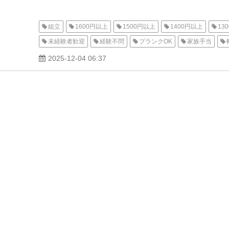
組立
1600円以上
1500円以上
1400円以上
13
未経験者歓迎
経験不問
ブランクOK
家族手当
土日祝休み
社会保険
女性活躍中
男性活躍中
2025-12-04 06:37