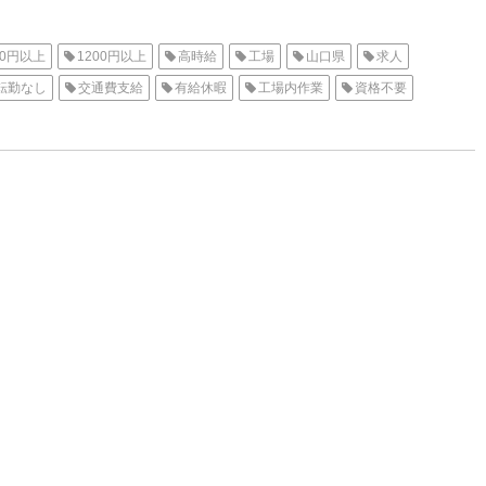
00円以上
1200円以上
高時給
工場
山口県
求人
転勤なし
交通費支給
有給休暇
工場内作業
資格不要
派遣
高収入
北九州オフィス
下関市