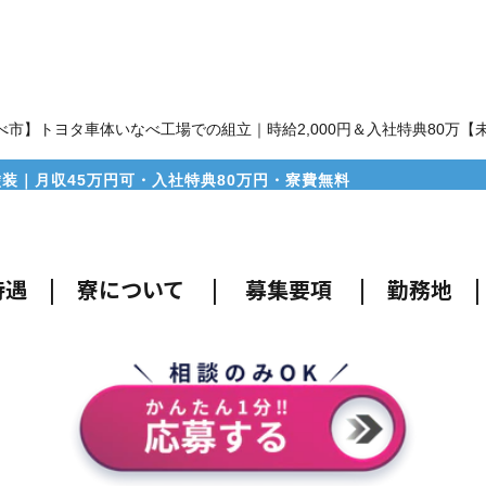
べ市】トヨタ車体いなべ工場での組立｜時給2,000円＆入社特典80万【
装｜月収45万円可・入社特典80万円・寮費無料
待遇
|
寮について
|
募集要項
|
勤務地