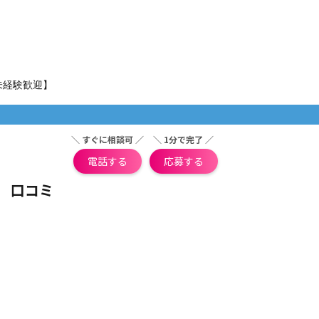
未経験歓迎】
＼ すぐに相談可 ／
＼ 1分で完了 ／
電話する
応募する
|
口コミ