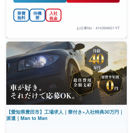
寮費
待機
入社
無料
寮
祝金
お仕事No：41h394601-YT
【愛知県豊田市】工場求人｜寮付き×入社特典30万円｜
派遣｜Man to Man