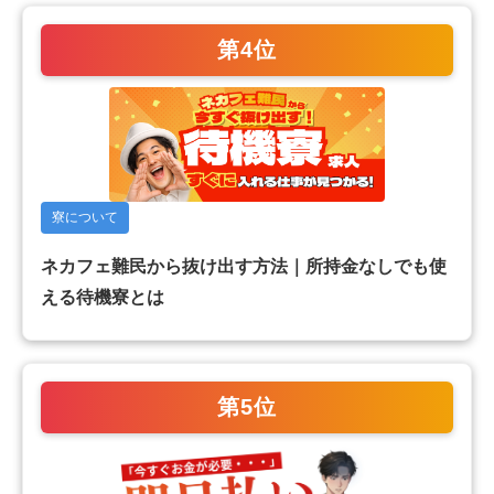
第4位
寮について
ネカフェ難民から抜け出す方法｜所持金なしでも使
える待機寮とは
第5位