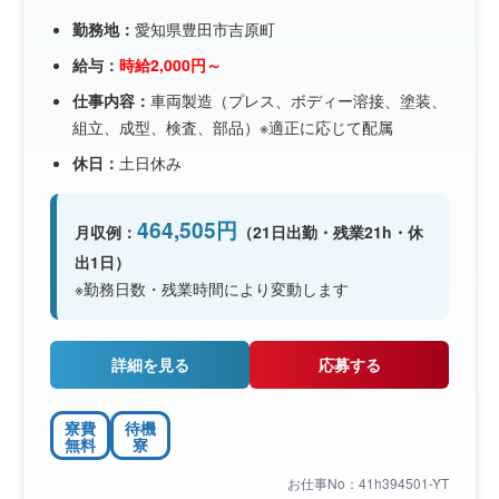
勤務地：
愛知県豊田市吉原町
給与：
時給2,000円～
仕事内容：
車両製造（プレス、ボディー溶接、塗装、
組立、成型、検査、部品）※適正に応じて配属
休日：
土日休み
464,505円
月収例：
（21日出勤・残業21h・休
出1日）
※勤務日数・残業時間により変動します
詳細を見る
応募する
寮費
待機
無料
寮
お仕事No：41h394501-YT