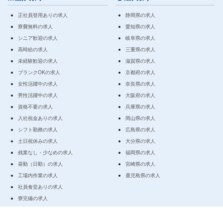
正社員登用ありの求人
静岡県の求人
寮費無料の求人
愛知県の求人
シニア歓迎の求人
岐阜県の求人
高時給の求人
三重県の求人
未経験歓迎の求人
滋賀県の求人
ブランクOKの求人
京都府の求人
女性活躍中の求人
奈良県の求人
男性活躍中の求人
大阪府の求人
資格不要の求人
兵庫県の求人
入社祝金ありの求人
岡山県の求人
シフト勤務の求人
広島県の求人
土日祝休みの求人
大分県の求人
残業なし・少なめの求人
福岡県の求人
昼勤（日勤）の求人
宮崎県の求人
工場内作業の求人
鹿児島県の求人
社員食堂ありの求人
寮完備の求人