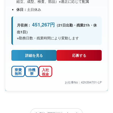
組立、成型、検査、部品）※適正に応じて配属
休日：
土日休み
451,267円
月収例：
（21日出勤・残業21h・休
出1日）
※勤務日数・残業時間により変動します
詳細を見る
応募する
寮費
待機
入社
無料
寮
祝金
お仕事No：42h394701-LP