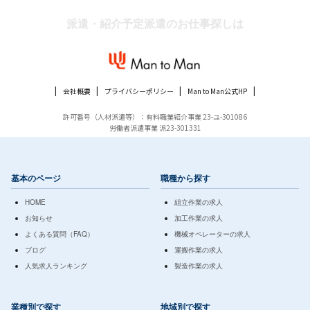
派遣・紹介予定派遣のお仕事探しは
会社概要
プライバシーポリシー
Man to Man公式HP
許可番号（人材派遣等）：有料職業紹介事業 23-ユ-301086
労働者派遣事業 派23-301331
基本のページ
職種から探す
HOME
組立作業の求人
お知らせ
加工作業の求人
よくある質問（FAQ）
機械オペレーターの求人
ブログ
運搬作業の求人
人気求人ランキング
製造作業の求人
業種別で探す
地域別で探す