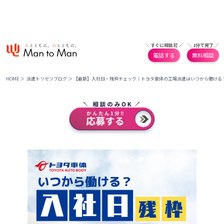
＼ すぐに相談可 ／
＼ 1分で完了 ／
電話する
無料相談
HOME
＞
派遣トリセツブログ
＞
【最新】入社日・残枠チェック｜トヨタ車体の工場派遣はいつから働ける