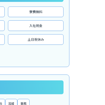
寮費無料
入社祝金
土日祝休み
包
溶接
事務