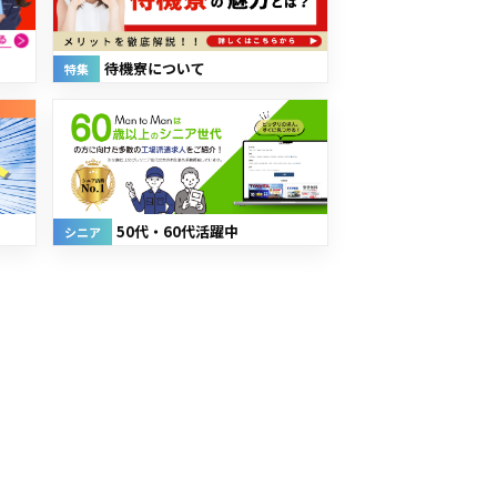
待機寮について
特集
50代・60代活躍中
シニア
！