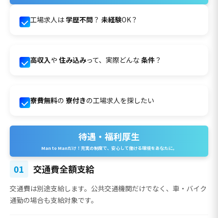
工場求人は
学歴不問
？
未経験
OK？
高収入
や
住み込み
って、実際どんな
条件
？
寮費無料
の
寮付き
の工場求人を探したい
待遇・福利厚生
Man to Manだけ！充実の制度で、安心して働ける環境をあなたに。
01
交通費全額支給
交通費は別途支給
します。公共交通機関だけでなく、車・バイク
通勤の場合も支給対象です。