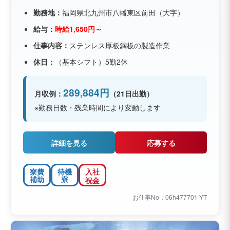
勤務地：
福岡県北九州市八幡東区前田（大字）
給与：
時給1,650円～
仕事内容：
ステンレス厚板鋼板の製造作業
休日：
（基本シフト）5勤2休
289,884円
月収例：
（21日出勤）
※勤務日数・残業時間により変動します
詳細を見る
応募する
寮費
待機
入社
補助
寮
祝金
お仕事No：06h477701-YT