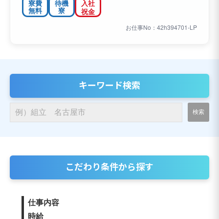
寮費
待機
入社
無料
寮
祝金
お仕事No：42h394701-LP
キーワード検索
こだわり条件から探す
仕事内容
時給