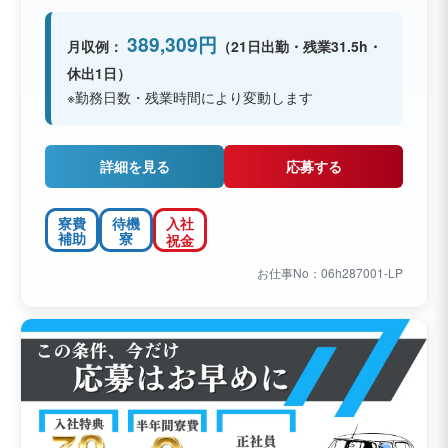
389,309円
月収例：
（21日出勤・残業31.5h・
休出1日）
※勤務日数・残業時間により変動します
詳細を見る
応募する
寮費
待機
入社
補助
寮
祝金
お仕事No：06h287001-LP