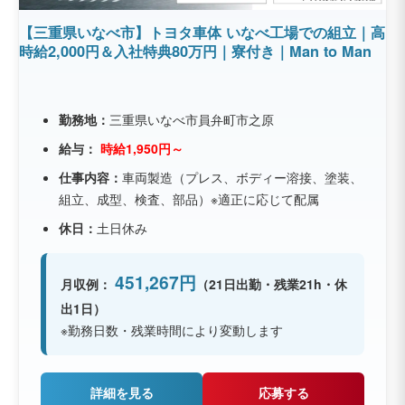
【三重県いなべ市】トヨタ車体 いなべ工場での組立｜高
時給2,000円＆入社特典80万円｜寮付き｜Man to Man
勤務地：
三重県いなべ市員弁町市之原
給与：
時給1,950円～
仕事内容：
車両製造（プレス、ボディー溶接、塗装、
組立、成型、検査、部品）※適正に応じて配属
休日：
土日休み
451,267円
月収例：
（21日出勤・残業21h・休
出1日）
※勤務日数・残業時間により変動します
詳細を見る
応募する