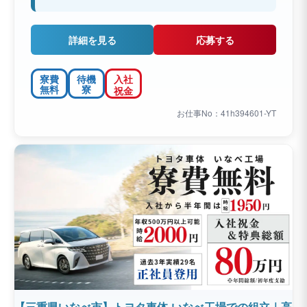
詳細を見る
応募する
寮費
待機
入社
無料
寮
祝金
お仕事No：41h394601-YT
【三重県いなべ市】トヨタ車体 いなべ工場での組立｜高