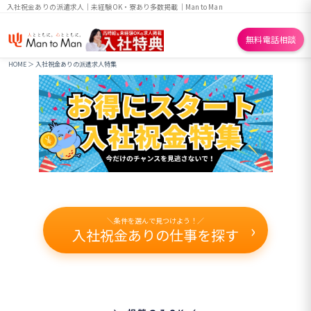
入社祝金ありの派遣求人｜未経験OK・寮あり多数掲載｜Man to Man
無料電話相談
HOME
＞ 入社祝金ありの派遣求人特集
＼条件を選んで見つけよう！／
›
入社祝金ありの仕事を探す