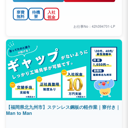
寮費
待機
入社
無料
寮
祝金
お仕事No：42h394701-LP
【福岡県北九州市】ステンレス鋼板の軽作業｜寮付き｜
Man to Man