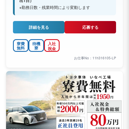
出1日）
※勤務日数・残業時間により変動します
詳細を見る
応募する
寮費
待機
入社
無料
寮
祝金
お仕事No：11h316105-LP