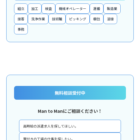
組立
加工
検査
機械オペレーター
運搬
製造業
接客
洗浄作業
技術職
ピッキング
梱包
溶接
事務
無料相談受付中
Man to Manにご相談ください！
高時給の派遣求人を探してほしい。
寮付きの工場の仕事を探したい。