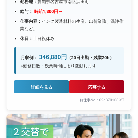
勤務地：
愛知県名古屋市南区浜田町
給与：
時給1,800円～
仕事内容：
インク製造材料の生産、出荷業務、洗浄作
業など。
休日：
土日祝休み
346,880円
月収例：
（20日出勤・残業20h）
※勤務日数・残業時間により変動します
詳細を見る
応募する
お仕事No：02h373103-YT