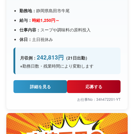
勤務地：
静岡県島田市牛尾
給与：
時給1,250円～
仕事内容：
スープや調味料の原料投入
休日：
土日祝休み
242,813円
月収例：
（21日出勤）
※勤務日数・残業時間により変動します
詳細を見る
応募する
お仕事No：34h472201-YT