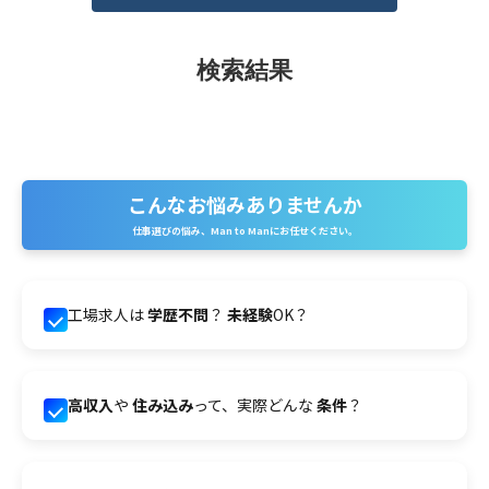
検索結果
こんなお悩みありませんか
仕事選びの悩み、Man to Manにお任せください。
工場求人は
学歴不問
？
未経験
OK？
高収入
や
住み込み
って、実際どんな
条件
？