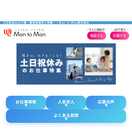
土日祝休みの工場・製造派遣求人特集！｜Man to Man株式会社
＼ すぐに相談可 ／
＼ 1分で完了 ／
電話する
応募する
お仕事検索
人気求人
応募の声
よくある質問