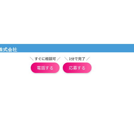
株式会社
＼ すぐに相談可 ／
＼ 1分で完了 ／
電話する
応募する