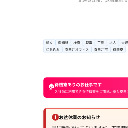
組立
愛知県
検査
製造
工場
求人
未
住み込み
春日井オフィス
春日井市
待機寮
待機寮ありのお仕事です
🏠
入社前に利用できる待機寮をご用意。※入寮日
お盆休業のお知らせ
!
誠に勝手ではございますが、下記期