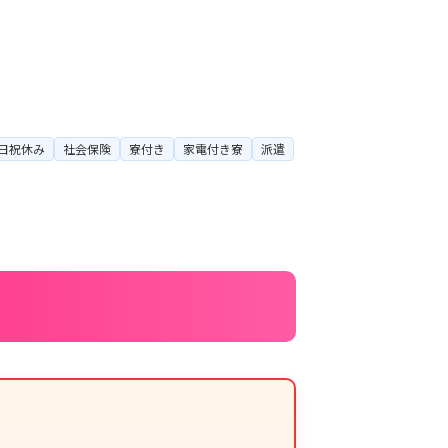
日祝休み
社会保険
寮付き
家電付き寮
派遣