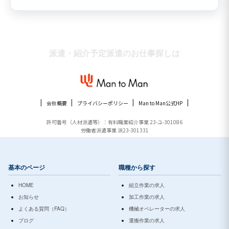
派遣・紹介予定派遣のお仕事探しは
会社概要
プライバシーポリシー
Man to Man公式HP
許可番号（人材派遣等）：有料職業紹介事業 23-ユ-301086
労働者派遣事業 派23-301331
基本のページ
職種から探す
HOME
組立作業の求人
お知らせ
加工作業の求人
よくある質問（FAQ）
機械オペレーターの求人
ブログ
運搬作業の求人