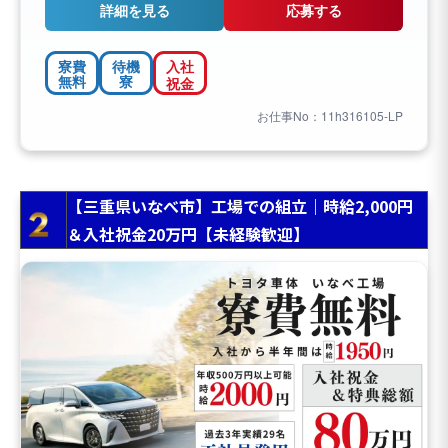
詳細を見る
応募する
寮費
待機
入社
無料
寮
祝金
お仕事No：11h316105-LP
【三重県いなべ市】工場での組立｜時給2,000円
＆入社祝金20万円【未経験歓迎】