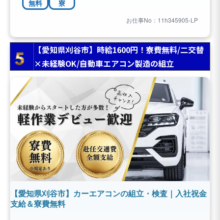
無料
寮
お仕事No：11h345905-LP
【愛知県刈谷市】時給1600円！寮費無料/二交替
×未経験OK/自動車エアコン製造の組立
【愛知県刈谷市】カーエアコンの組立・検査｜入社祝金
支給＆寮費無料