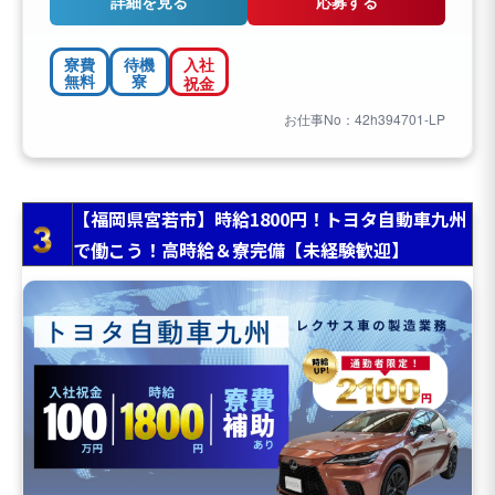
詳細を見る
応募する
寮費
待機
入社
無料
寮
祝金
お仕事No：42h394701-LP
【福岡県宮若市】時給1800円！トヨタ自動車九州
で働こう！高時給＆寮完備【未経験歓迎】