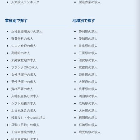
人気求人ランキング
製造作業の求人
業種別で探す
地域別で探す
正社員登用ありの求人
静岡県の求人
寮費無料の求人
愛知県の求人
シニア歓迎の求人
岐阜県の求人
高時給の求人
三重県の求人
未経験歓迎の求人
滋賀県の求人
ブランクOKの求人
京都府の求人
女性活躍中の求人
奈良県の求人
男性活躍中の求人
大阪府の求人
資格不要の求人
兵庫県の求人
入社祝金ありの求人
岡山県の求人
シフト勤務の求人
広島県の求人
土日祝休みの求人
大分県の求人
残業なし・少なめの求人
福岡県の求人
昼勤（日勤）の求人
宮崎県の求人
工場内作業の求人
鹿児島県の求人
社員食堂ありの求人