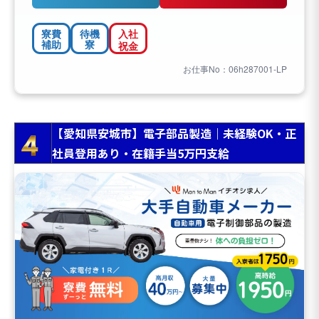
寮費
待機
入社
補助
寮
祝金
お仕事No：06h287001-LP
【愛知県安城市】電子部品製造｜未経験OK・正
社員登用あり・在籍手当5万円支給