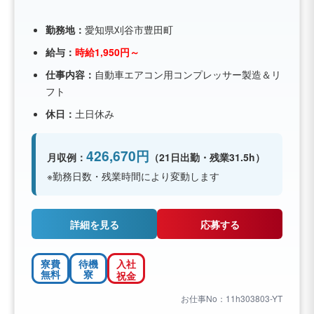
勤務地：
愛知県刈谷市豊田町
給与：
時給1,950円～
仕事内容：
自動車エアコン用コンプレッサー製造＆リ
フト
休日：
土日休み
426,670円
月収例：
（21日出勤・残業31.5h）
※勤務日数・残業時間により変動します
詳細を見る
応募する
寮費
待機
入社
無料
寮
祝金
お仕事No：11h303803-YT