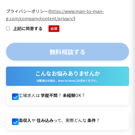
プライバシーポリシー
(
https://www.man-to-man-
g.com/company/content/privacy/
)
上記に同意する
こんなお悩みありませんか
仕事選びの悩み、Man to Manにお任せください。
工場求人は
学歴不問
？
未経験
OK？
高収入
や
住み込み
って、実際どんな
条件
？