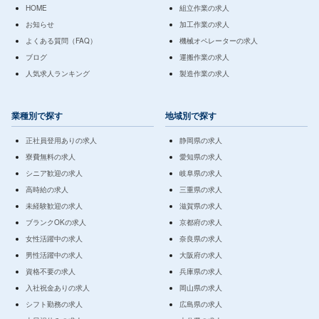
HOME
組立作業の求人
お知らせ
加工作業の求人
よくある質問（FAQ）
機械オペレーターの求人
ブログ
運搬作業の求人
人気求人ランキング
製造作業の求人
業種別で探す
地域別で探す
正社員登用ありの求人
静岡県の求人
寮費無料の求人
愛知県の求人
シニア歓迎の求人
岐阜県の求人
高時給の求人
三重県の求人
未経験歓迎の求人
滋賀県の求人
ブランクOKの求人
京都府の求人
女性活躍中の求人
奈良県の求人
男性活躍中の求人
大阪府の求人
資格不要の求人
兵庫県の求人
入社祝金ありの求人
岡山県の求人
シフト勤務の求人
広島県の求人