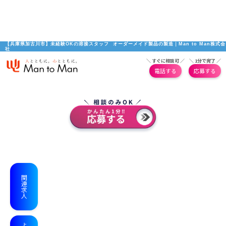
【兵庫県加古川市】未経験OKの溶接スタッフ  オーダーメイド製品の製造｜Man to Man株式会
社
＼ すぐに相談可 ／
＼ 1分で完了 ／
電話する
応募する
関連求人