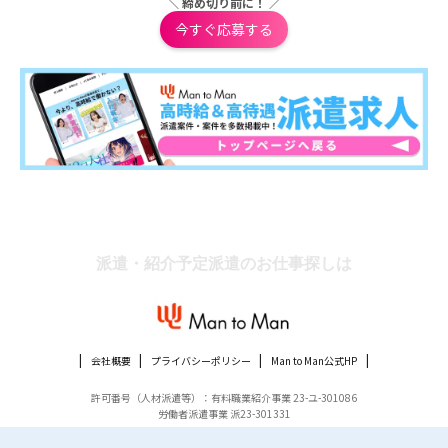
＼ 締め切り前に！ ／
今すぐ応募する
派遣・紹介予定派遣のお仕事探しは
会社概要
プライバシーポリシー
Man to Man公式HP
許可番号（人材派遣等）：有料職業紹介事業 23-ユ-301086
労働者派遣事業 派23-301331