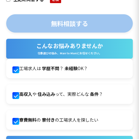
こんなお悩みありませんか
仕事選びの悩み、Man to Manにお任せください。
工場求人は
学歴不問
？
未経験
OK？
高収入
や
住み込み
って、実際どんな
条件
？
寮費無料
の
寮付き
の工場求人を探したい