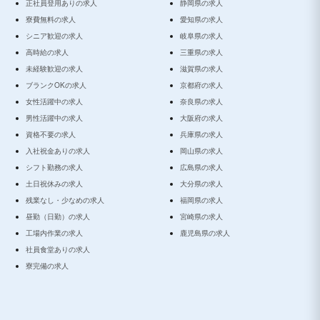
正社員登用ありの求人
静岡県の求人
寮費無料の求人
愛知県の求人
シニア歓迎の求人
岐阜県の求人
高時給の求人
三重県の求人
未経験歓迎の求人
滋賀県の求人
ブランクOKの求人
京都府の求人
女性活躍中の求人
奈良県の求人
男性活躍中の求人
大阪府の求人
資格不要の求人
兵庫県の求人
入社祝金ありの求人
岡山県の求人
シフト勤務の求人
広島県の求人
土日祝休みの求人
大分県の求人
残業なし・少なめの求人
福岡県の求人
昼勤（日勤）の求人
宮崎県の求人
工場内作業の求人
鹿児島県の求人
社員食堂ありの求人
寮完備の求人