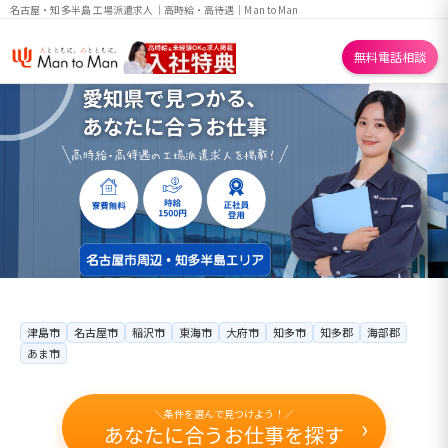
名古屋・知多半島 工場派遣求人｜高時給・高待遇│Man to Man
無料電話相談
津島市
名古屋市
稲沢市
東海市
大府市
知多市
知多郡
海部郡
あま市
＼条件を選んで見つけよう！／
›
あなたに合うお仕事を探す