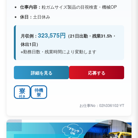
仕事内容：
粒ガムサイズ製品の目視検査・機械OP
休日：
土日休み
323,575円
月収例：
（21日出勤・残業31.5h・
休出1日）
※勤務日数・残業時間により変動します
詳細を見る
応募する
寮
待機
寮
付き
お仕事No：02h336102-YT