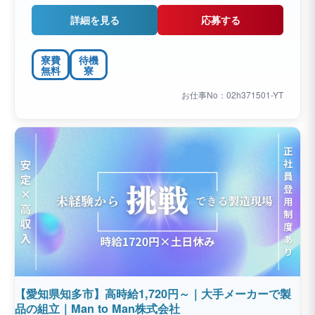
詳細を見る
応募する
寮費
待機
無料
寮
お仕事No：02h371501-YT
【愛知県知多市】高時給1,720円～｜大手メーカーで製
品の組立｜Man to Man株式会社