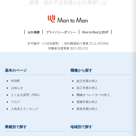
派遣・紹介予定派遣のお仕事探しは
会社概要
プライバシーポリシー
Man to Man公式HP
許可番号（人材派遣等）：有料職業紹介事業 23-ユ-301086
労働者派遣事業 派23-301331
基本のページ
職種から探す
HOME
組立作業の求人
お知らせ
加工作業の求人
よくある質問（FAQ）
機械オペレーターの求人
ブログ
運搬作業の求人
人気求人ランキング
製造作業の求人
業種別で探す
地域別で探す