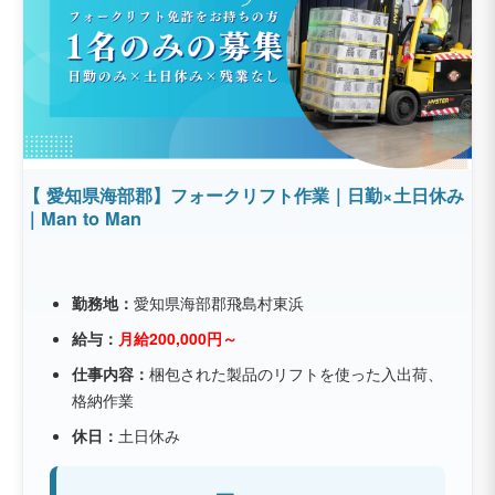
【 愛知県海部郡】フォークリフト作業｜日勤×土日休み
｜Man to Man
勤務地：
愛知県海部郡飛島村東浜
給与：
月給200,000円～
仕事内容：
梱包された製品のリフトを使った入出荷、
格納作業
休日：
土日休み