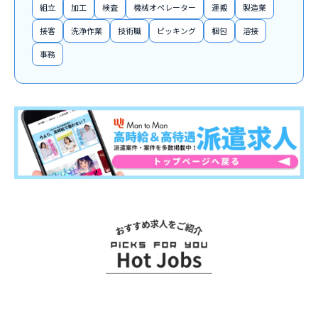
組立
加工
検査
機械オペレーター
運搬
製造業
接客
洗浄作業
技術職
ピッキング
梱包
溶接
事務
関連求人