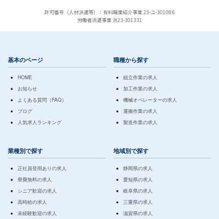
許可番号（人材派遣等）：有料職業紹介事業 23-ユ-301086
労働者派遣事業 派23-301331
基本のページ
職種から探す
HOME
組立作業の求人
お知らせ
加工作業の求人
よくある質問（FAQ）
機械オペレーターの求人
ブログ
運搬作業の求人
人気求人ランキング
製造作業の求人
業種別で探す
地域別で探す
正社員登用ありの求人
静岡県の求人
寮費無料の求人
愛知県の求人
シニア歓迎の求人
岐阜県の求人
高時給の求人
三重県の求人
未経験歓迎の求人
滋賀県の求人