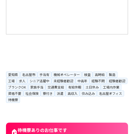
愛知県
名古屋市
手当有
機械オペレーター
検査
高時給
製造
工場
求人
シニア活躍中
未経験者歓迎
中高年
経験不問
経験者歓迎
ブランクOK
家族手当
交通費支給
有給休暇
土日休み
工場内作業
資格不要
社会保険
寮付き
派遣
高収入
住み込み
名古屋オフィス
待機寮
待機寮ありのお仕事です
🏠