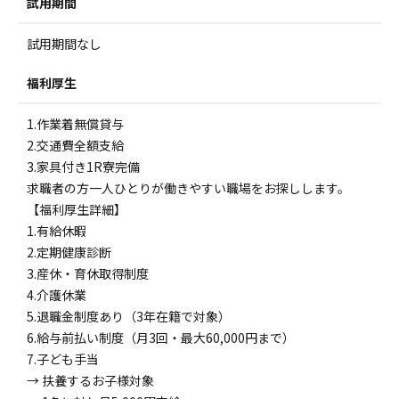
試用期間
試用期間なし
福利厚生
1.作業着無償貸与
2.交通費全額支給
3.家具付き1R寮完備
求職者の方一人ひとりが働きやすい職場をお探しします。
【福利厚生詳細】
1.有給休暇
2.定期健康診断
3.産休・育休取得制度
4.介護休業
5.退職金制度あり（3年在籍で対象）
6.給与前払い制度（月3回・最大60,000円まで）
7.子ども手当
→ 扶養するお子様対象