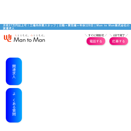
月収27万円以上可！工場内作業スタッフ｜日勤＋寮完備＋年休120日｜Man to Man株式会社の
派遣求人
＼ すぐに相談可 ／
＼ 1分で完了 ／
電話する
応募する
関連求人
よくある質問