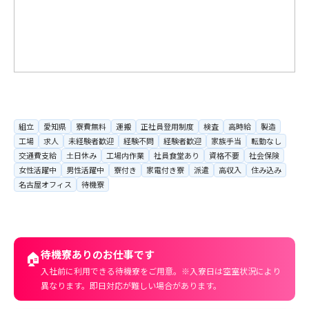
組立
愛知県
寮費無料
運搬
正社員登用制度
検査
高時給
製造
工場
求人
未経験者歓迎
経験不問
経験者歓迎
家族手当
転勤なし
交通費支給
土日休み
工場内作業
社員食堂あり
資格不要
社会保険
女性活躍中
男性活躍中
寮付き
家電付き寮
派遣
高収入
住み込み
名古屋オフィス
待機寮
待機寮ありのお仕事です
🏠
入社前に利用できる待機寮をご用意。※入寮日は空室状況により
異なります。即日対応が難しい場合があります。