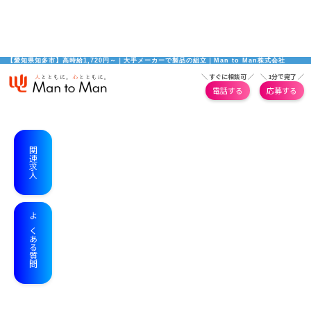
【愛知県知多市】高時給1,720円～｜大手メーカーで製品の組立｜Man to Man株式会社
＼ すぐに相談可 ／
＼ 1分で完了 ／
電話する
応募する
関連求人
よくある質問