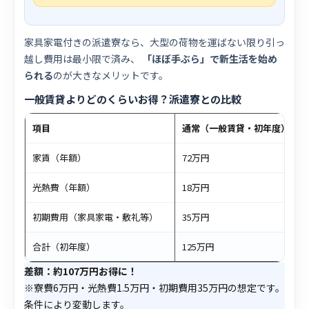
家具家電付きの派遣寮なら、大型の荷物を運ばない限り引っ
越し費用は最小限で済み、
「ほぼ手ぶら」で新生活を始め
られる
のが大きなメリットです。
一般賃貸よりどのくらいお得？派遣寮との比較
項目
通常（一般賃貸・初年度）
家賃（年額）
72万円
光熱費（年額）
18万円
初期費用（家具家電・敷礼等）
35万円
合計（初年度）
125万円
差額：約107万円お得に！
※寮費6万円・光熱費1.5万円・初期費用35万円の想定です。
条件により変動します。