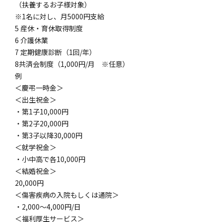
（扶養するお子様対象）
※1名に対し、月5000円支給
5 産休・育休取得制度
6 介護休業
7 定期健康診断（1回/年）
8共済会制度（1,000円/月 ※任意）
例
＜慶弔一時金＞
＜出生祝金＞
・第1子10,000円
・第2子20,000円
・第3子以降30,000円
＜就学祝金＞
・小中高で各10,000円
＜結婚祝金＞
20,000円
＜傷害疾病の入院もしくは通院＞
・2,000〜4,000円/日
＜福利厚生サービス＞