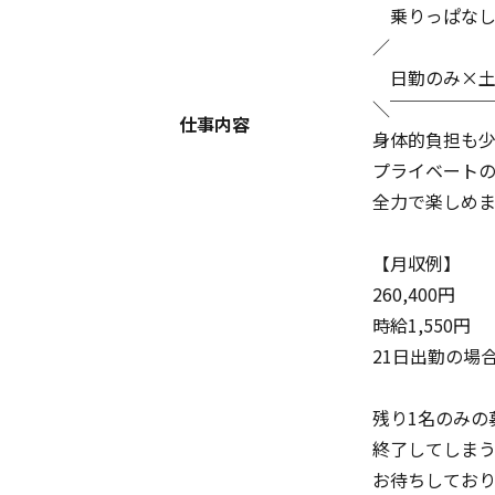
乗りっぱなし
／
日勤のみ×土
＼￣￣￣￣￣
仕事内容
身体的負担も
プライベート
全力で楽しめ
【月収例】
260,400円
時給1,550円
21日出勤の場
残り1名のみの
終了してしま
お待ちしてお