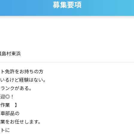
募集要項
飛島村東浜
フト免許をお持ちの方
ているけど経験はない。
ランクがある。
歓迎◎！
る作業 】
動車部品の
作業をお任せします。
フトに