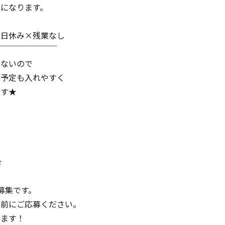
になります。
日休み×残業なし
￣￣￣￣￣￣￣￣
少ないので
の予定も入れやすく
ます★
合
募集です。
う前にご応募ください。
ります！