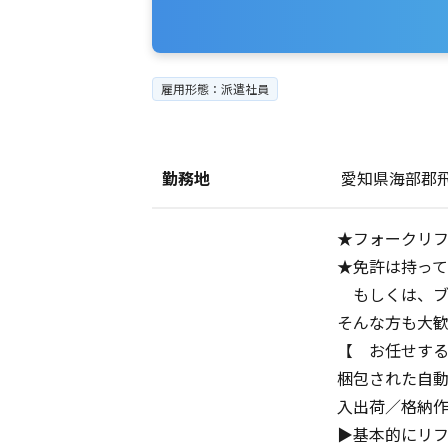
雇用形態：派遣社員
勤務地
愛知県海部郡
★フォークリ
★免許は持っ
もしくは、ブ
そんな方も大
【 お任せす
梱包された自
入出荷／格納
▶基本的にリ