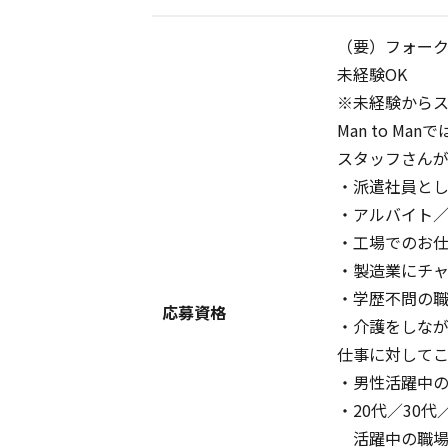
（要）フォー
未経験OK
※未経験から
Man to M
スタッフさん
・派遣社員と
・アルバイト
・工場でのお
・製造業にチ
・学歴不問の
応募資格
・介護をしな
仕事に対して
・男性活躍中
・20代／30代
活躍中の職場