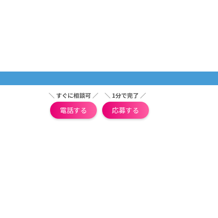
＼ すぐに相談可 ／
＼ 1分で完了 ／
電話する
応募する