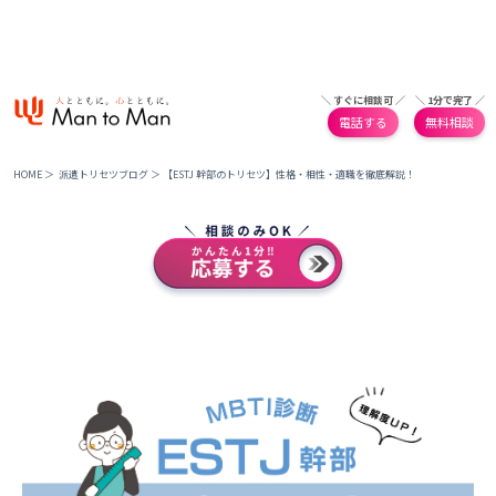
＼ すぐに相談可 ／
＼ 1分で完了 ／
電話する
無料相談
HOME
＞
派遣トリセツブログ
＞
【ESTJ 幹部のトリセツ】性格・相性・適職を徹底解説！