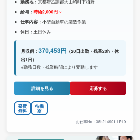
勤務地：
京都府乙訓郡大山崎町下植野
給与：
時給2,000円～
仕事内容：
小型自動車の製造作業
休日：
土日休み
370,453円
月収例：
（20日出勤・残業20h・休
出1日）
※勤務日数・残業時間により変動します
詳細を見る
応募する
寮費
待機
無料
寮
お仕事No：38h214901-LP10