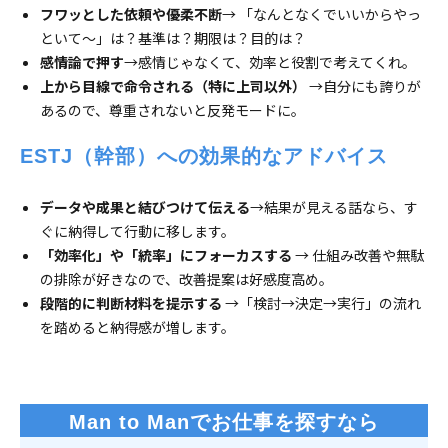
フワッとした依頼や優柔不断
→ 「なんとなくでいいからやっ
といて〜」は？基準は？期限は？目的は？
感情論で押す
→感情じゃなくて、効率と役割で考えてくれ。
上から目線で命令される（特に上司以外）
→自分にも誇りが
あるので、尊重されないと反発モードに。
ESTJ（幹部）への効果的なアドバイス
データや成果と結びつけて伝える
→結果が見える話なら、す
ぐに納得して行動に移します。
「効率化」や「統率」にフォーカスする
→ 仕組み改善や無駄
の排除が好きなので、改善提案は好感度高め。
段階的に判断材料を提示する
→「検討→決定→実行」の流れ
を踏めると納得感が増します。
Man to Manでお仕事を探すなら