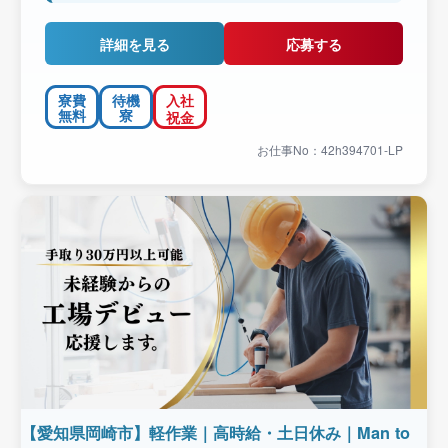
詳細を見る
応募する
寮費
待機
入社
無料
寮
祝金
お仕事No：42h394701-LP
【愛知県岡崎市】軽作業｜高時給・土日休み｜Man to