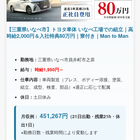
【三重県いなべ市】トヨタ車体 いなべ工場での組立｜高
時給2,000円＆入社特典80万円｜寮付き｜Man to Man
勤務地：
三重県いなべ市員弁町市之原
給与：
時給1,950円～
仕事内容：
車両製造（プレス、ボディー溶接、塗装、
組立、成型、検査、部品）※適正に応じて配属
休日：
土日休み
451,267円
月収例：
（21日出勤・残業21h・休
出1日）
※勤務日数・残業時間により変動します