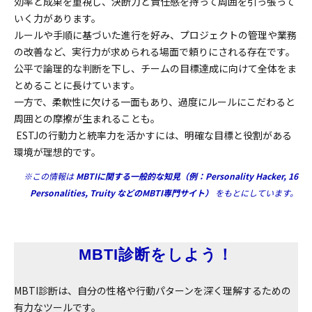
効率と成果を重視し、決断力と責任感を持って周囲を引っ張って
いく力があります。
ルールや手順に基づいた進行を好み、プロジェクトの管理や業務
の改善など、実行力が求められる場面で頼りにされる存在です。
公平で論理的な判断を下し、チームの目標達成に向けて全体をま
とめることに長けています。
一方で、柔軟性に欠ける一面もあり、過度にルールにこだわると
周囲との摩擦が生まれることも。
ESTJの行動力と統率力を活かすには、明確な目標と役割がある
環境が理想的です。
※この情報は
MBTIに関する一般的な知見（例：Personality Hacker, 16
Personalities, Truity などのMBTI専門サイト）
をもとにしています。
MBTI診断をしよう！
MBTI診断は、自分の性格や行動パターンを深く理解するための
有力なツールです。