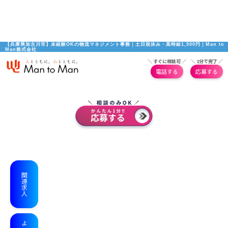
【兵庫県加古川市】未経験OKの物流マネジメント事務｜土日祝休み・高時給1,500円｜Man to 
Man株式会社
＼ すぐに相談可 ／
＼ 1分で完了 ／
電話する
応募する
関連求人