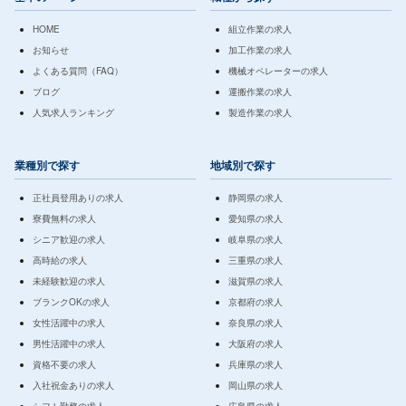
HOME
組立作業の求人
お知らせ
加工作業の求人
よくある質問（FAQ）
機械オペレーターの求人
ブログ
運搬作業の求人
人気求人ランキング
製造作業の求人
業種別で探す
地域別で探す
正社員登用ありの求人
静岡県の求人
寮費無料の求人
愛知県の求人
シニア歓迎の求人
岐阜県の求人
高時給の求人
三重県の求人
未経験歓迎の求人
滋賀県の求人
ブランクOKの求人
京都府の求人
女性活躍中の求人
奈良県の求人
男性活躍中の求人
大阪府の求人
資格不要の求人
兵庫県の求人
入社祝金ありの求人
岡山県の求人
シフト勤務の求人
広島県の求人