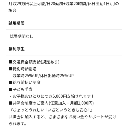
月収29万円以上可能/日20勤務+残業20時間/休日出勤1日/月の
場合
試用期間
試用期間なし
福利厚生
■交通費全額支給(規定あり)
■特別時給割増
残業時25%UP/休日出勤時25%UP
■給与前払い制度
■子ども手当
・お子様おひとりにつき5,000円支給されます !
■共済会制度のご案内(任意加入・月額1,000円)
『ちょっとうれしい ! いざというときも安心 ! 』
共済会に加入すると、さまざまなお祝い金やサポートが受け
られます。