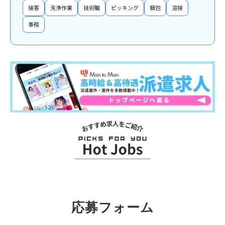
接客
洗浄作業
技術職
ピッキング
梱包
溶接
事務
お
ス
ス
メ
求
応募フォーム
人