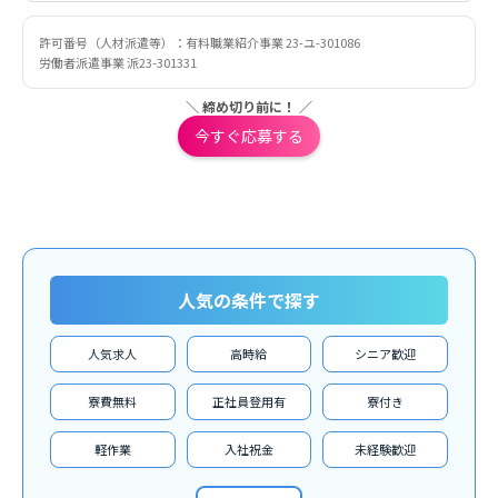
許可番号（人材派遣等）：有料職業紹介事業 23-ユ-301086
労働者派遣事業 派23-301331
＼ 締め切り前に！ ／
今すぐ応募する
人気の条件で探す
人気求人
高時給
シニア歓迎
寮費無料
正社員登用有
寮付き
軽作業
入社祝金
未経験歓迎