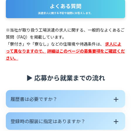
よくある質問
よ
派遣求人に関する不安や疑問にお答えします。
く
あ
※当社が取り扱う工場派遣の求人に関する、一般的なよくあるご
質問（FAQ）を掲載しています。
る
「寮付き」や「寮なし」などの住環境や待遇条件は、
求人によ
質
って異なりますので、
詳細はこのページの募集要項をご確認くだ
さい。
問
▶ 応募から就業までの流れ
＋
履歴書は必要ですか？
＋
登録時の服装に指定はありますか？