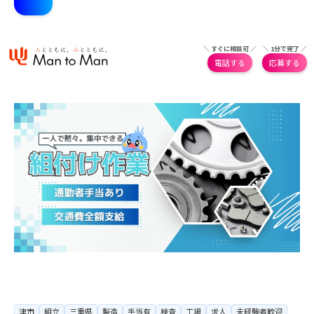
＼ すぐに相談可 ／
＼ 1分で完了 ／
電話する
応募する
津市
組立
三重県
製造
手当有
検査
工場
求人
未経験者歓迎