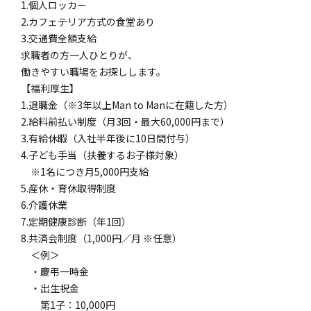
1.個人ロッカー
2.カフェテリア方式の食堂あり
3.交通費全額支給
求職者の方一人ひとりが、
働きやすい職場をお探しします。
【福利厚生】
1.退職金（※3年以上Man to Manに在籍した方）
2.給料前払い制度（月3回・最大60,000円まで）
3.有給休暇（入社半年後に10日間付与）
4.子ども手当（扶養するお子様対象）
※1名につき月5,000円支給
5.産休・育休取得制度
6.介護休業
7.定期健康診断（年1回）
8.共済会制度（1,000円／月 ※任意）
＜例＞
・慶弔一時金
・出生祝金
第1子：10,000円