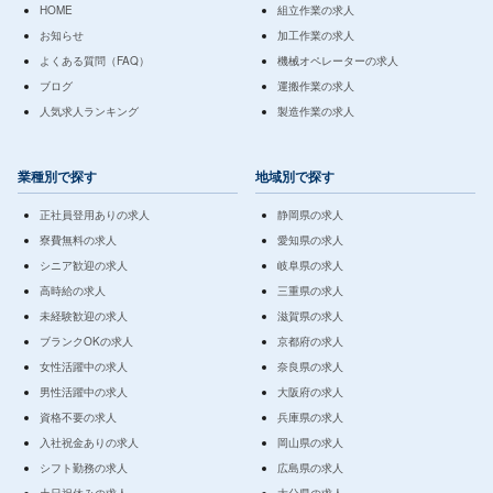
HOME
組立作業の求人
お知らせ
加工作業の求人
よくある質問（FAQ）
機械オペレーターの求人
ブログ
運搬作業の求人
人気求人ランキング
製造作業の求人
業種別で探す
地域別で探す
正社員登用ありの求人
静岡県の求人
寮費無料の求人
愛知県の求人
シニア歓迎の求人
岐阜県の求人
高時給の求人
三重県の求人
未経験歓迎の求人
滋賀県の求人
ブランクOKの求人
京都府の求人
女性活躍中の求人
奈良県の求人
男性活躍中の求人
大阪府の求人
資格不要の求人
兵庫県の求人
入社祝金ありの求人
岡山県の求人
シフト勤務の求人
広島県の求人