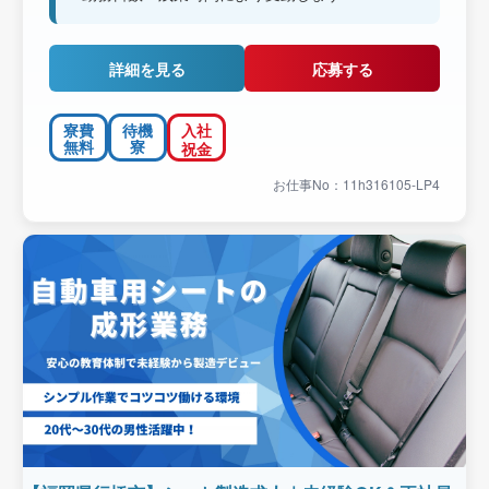
詳細を見る
応募する
寮費
待機
入社
無料
寮
祝金
お仕事No：11h316105-LP4