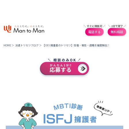
＼ すぐに相談可 ／
＼ 1分で完了 ／
電話する
無料相談
HOME
＞
派遣トリセツブログ
＞
【ISFJ 擁護者のトリセツ】性格・相性・適職を徹底解説！