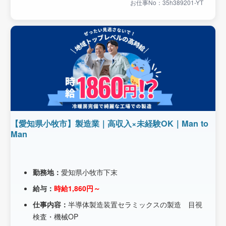
お仕事No：35h389201-YT
【愛知県小牧市】製造業｜高収入×未経験OK｜Man to
Man
勤務地：
愛知県小牧市下末
給与：
時給1,860円～
仕事内容：
半導体製造装置セラミックスの製造 目視
検査・機械OP