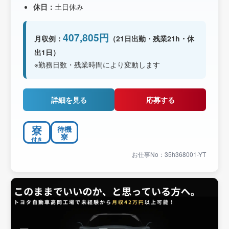
休日：
土日休み
407,805円
月収例：
（21日出勤・残業21h・休
出1日）
※勤務日数・残業時間により変動します
詳細を見る
応募する
寮
待機
寮
付き
お仕事No：35h368001-YT