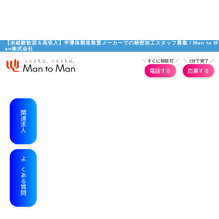
【未経験歓迎＆高収入】半導体製造装置メーカーでの精密加工スタッフ募集！Man to M
an株式会社
＼ すぐに相談可 ／
＼ 1分で完了 ／
電話する
応募する
関連求人
よくある質問