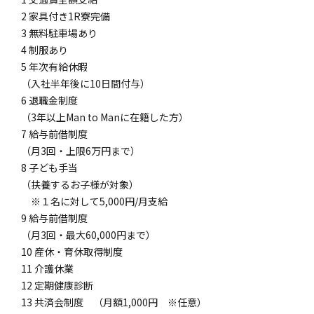
2 家具付き1R寮完備
3 無料駐車場あり
4 制服あり
5 年次有給休暇
（入社半年後に10日間付与）
6 退職金制度
（3年以上Man to Manに在籍した方）
7 給与前借制度
（月3回・上限6万円まで）
8 子ども手当
（扶養するお子様が対象）
※１名に対して5,000円/月支給
9 給与前借制度
（月3回・最大60,000円まで）
10 産休・育休取得制度
11 介護休業
12 定期健康診断
13 共済会制度 （月額1,000円 ※任意）