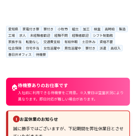
愛知県
家電付き寮
寮付き
小牧市
組立
加工
検査
高時給
製造
工場
求人
未経験者歓迎
経験不問
経験者歓迎
シフト制勤務
家族手当
転勤なし
交通費支給
有給休暇
土日休み
資格不要
社会保険
住宅手当
女性活躍中
男性活躍中
寮付き
派遣
高収入
春日井オフィス
待機寮
待機寮ありのお仕事です
🏠
入社前に利用できる待機寮をご用意。※入寮日は空室状況により
異なります。即日対応が難しい場合があります。
お盆休業のお知らせ
!
誠に勝手ではございますが、下記期間を弊社休業日とさせ