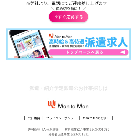
※弊社より、電話にてご連絡差し上げます。
＼ 締め切り前に！ ／
今すぐ応募する
派遣・紹介予定派遣のお仕事探しは
会社概要
プライバシーポリシー
Man to Man公式HP
許可番号（人材派遣等）：有料職業紹介事業 23-ユ-301086
労働者派遣事業 派23-301331