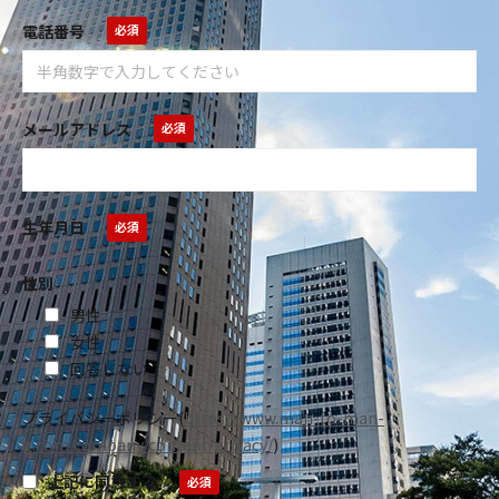
電話番号
メールアドレス
生年月日
性別
男性
女性
回答しない
プライバシーポリシー
(
https://www.man-to-man-
g.com/company/content/privacy/
)
上記に同意する