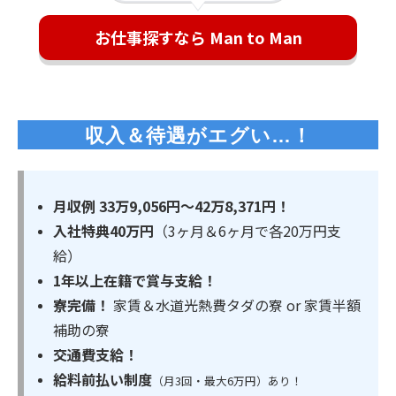
お仕事探すなら Man to Man
収入＆待遇がエグい…！
月収例 33万9,056円～42万8,371円！
入社特典40万円
（3ヶ月＆6ヶ月で各20万円支
給）
1年以上在籍で賞与支給！
寮完備！
家賃＆水道光熱費タダの寮 or 家賃半額
補助の寮
交通費支給！
給料前払い制度
（月3回・最大6万円）あり！