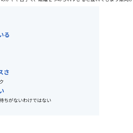
いる
スさ
ク
い
持ちがないわけではない