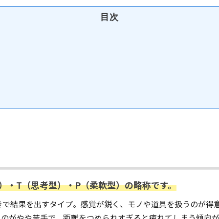
目次
型）・T（思考型）・P（柔軟型）の略称です。
動きで結果を出すタイプ。感覚が鋭く、モノや道具を扱うのが得
」のがやや苦手で、距離をつめられすぎると疲れてしまう傾向が