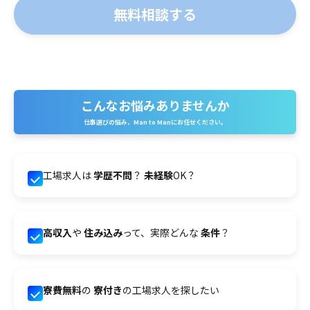
こんなお悩みありませんか
仕事選びの悩み、Man to Manにお任せください。
工場求人は
学歴不問
？
未経験
OK？
高収入
や
住み込み
って、実際どんな
条件
？
寮費無料
の
寮付き
の工場求人を探したい