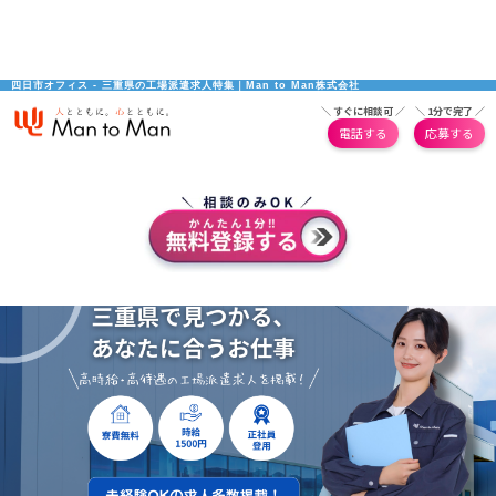
四日市オフィス - 三重県の工場派遣求人特集｜Man to Man株式会社
＼ すぐに相談可 ／
＼ 1分で完了 ／
電話する
応募する