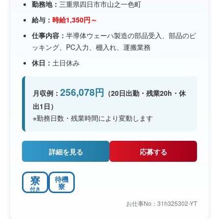
勤務地：
三重県四日市市山之一色町
給与：
時給1,350円～
仕事内容：
半導体ウェーハ製造の部品受入、部品のピ
ッキング、PC入力、棚入れ、運搬業務
休日：
土日休み
256,078円
月収例：
（20日出勤・残業20h・休
出1日）
※勤務日数・残業時間により変動します
詳細を見る
応募する
寮
待機
寮
付き
お仕事No：31h325302-YT