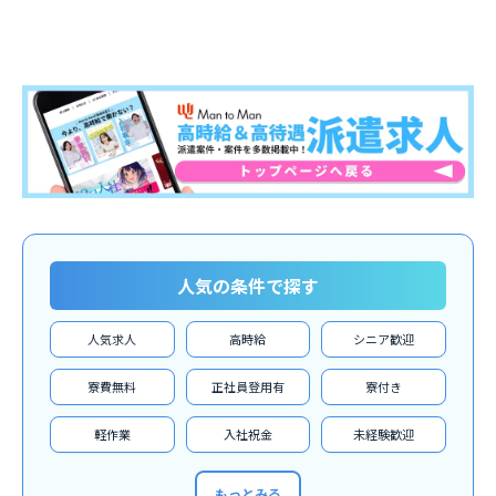
人気の条件で探す
人気求人
高時給
シニア歓迎
寮費無料
正社員登用有
寮付き
軽作業
入社祝金
未経験歓迎
もっとみる