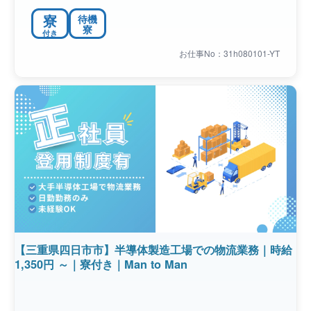
寮
待機
寮
付き
お仕事No：31h080101-YT
【三重県四日市市】半導体製造工場での物流業務｜時給
1,350円 ～｜寮付き｜Man to Man