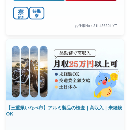
寮
待機
寮
付き
お仕事No：31h486301-YT
【三重県いなべ市】アルミ製品の検査｜高収入｜未経験
OK