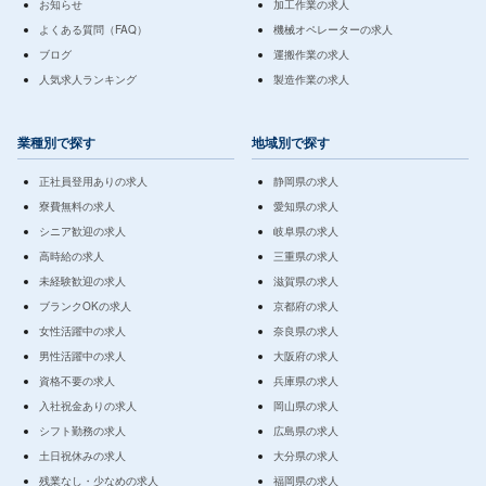
お知らせ
加工作業の求人
よくある質問（FAQ）
機械オペレーターの求人
ブログ
運搬作業の求人
人気求人ランキング
製造作業の求人
業種別で探す
地域別で探す
正社員登用ありの求人
静岡県の求人
寮費無料の求人
愛知県の求人
シニア歓迎の求人
岐阜県の求人
高時給の求人
三重県の求人
未経験歓迎の求人
滋賀県の求人
ブランクOKの求人
京都府の求人
女性活躍中の求人
奈良県の求人
男性活躍中の求人
大阪府の求人
資格不要の求人
兵庫県の求人
入社祝金ありの求人
岡山県の求人
シフト勤務の求人
広島県の求人
土日祝休みの求人
大分県の求人
残業なし・少なめの求人
福岡県の求人