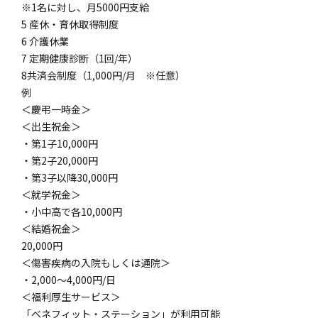
※1名に対し、月5000円支給
5 産休・育休取得制度
6 介護休業
7 定期健康診断（1回/年）
8共済会制度（1,000円/月 ※任意）
例
＜慶弔一時金＞
＜出生祝金＞
・第1子10,000円
・第2子20,000円
・第3子以降30,000円
＜就学祝金＞
・小中高で各10,000円
＜結婚祝金＞
20,000円
＜傷害疾病の入院もしくは通院＞
・2,000〜4,000円/日
＜福利厚生サービス＞
「ベネフィット・ステーション」が利用可能