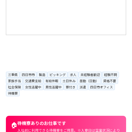
三重県
四日市市
製造
ピッキング
求人
未経験者歓迎
経験不問
家族手当
交通費支給
有給休暇
土日休み
昼勤（日勤）
資格不要
社会保険
女性活躍中
男性活躍中
寮付き
派遣
四日市オフィス
待機寮
待機寮ありのお仕事です
🏠
入社前に利用できる待機寮をご用意。※入寮日は空室状況により