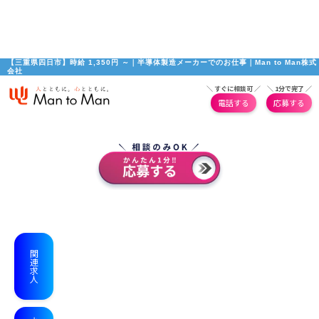
【三重県四日市】時給 1,350円 ～｜半導体製造メーカーでのお仕事｜Man to Man株式
会社
＼ すぐに相談可 ／
＼ 1分で完了 ／
電話する
応募する
関連求人