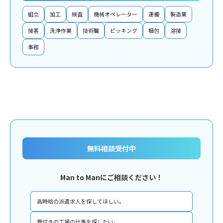
組立
加工
検査
機械オペレーター
運搬
製造業
接客
洗浄作業
技術職
ピッキング
梱包
溶接
事務
無料相談受付中
Man to Manにご相談ください！
高時給の派遣求人を探してほしい。
寮付きの工場の仕事を探したい。