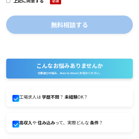
上記に同意する
こんなお悩みありませんか
仕事選びの悩み、Man to Manにお任せください。
工場求人は
学歴不問
？
未経験
OK？
高収入
や
住み込み
って、実際どんな
条件
？