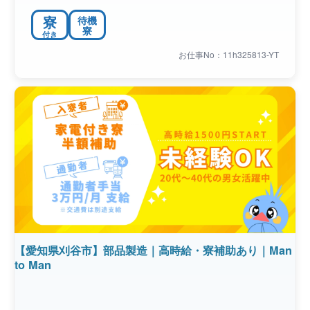
寮
待機
寮
付き
お仕事No：11h325813-YT
【愛知県刈谷市】部品製造｜高時給・寮補助あり｜Man
to Man