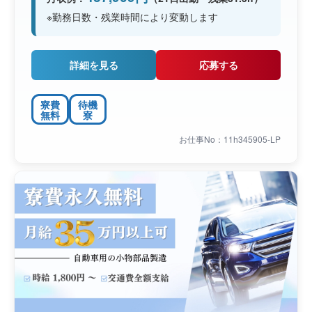
※勤務日数・残業時間により変動します
詳細を見る
応募する
寮費
待機
無料
寮
お仕事No：11h345905-LP