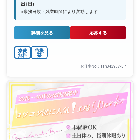
出1日）
※勤務日数・残業時間により変動します
詳細を見る
応募する
寮費
待機
無料
寮
お仕事No：11h342907-LP