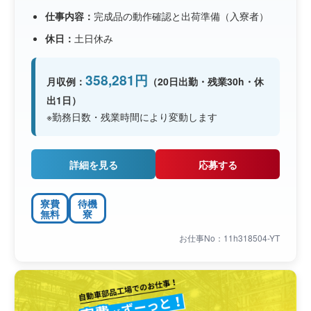
仕事内容：
完成品の動作確認と出荷準備（入寮者）
休日：
土日休み
358,281円
月収例：
（20日出勤・残業30h・休
出1日）
※勤務日数・残業時間により変動します
詳細を見る
応募する
寮費
待機
無料
寮
お仕事No：11h318504-YT