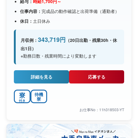
給与：
時給1,700円～
仕事内容：
完成品の動作確認と出荷準備（通勤者）
休日：
土日休み
343,719円
月収例：
（20日出勤・残業30h・休
出1日）
※勤務日数・残業時間により変動します
詳細を見る
応募する
寮
待機
寮
付き
お仕事No：11h318503-YT