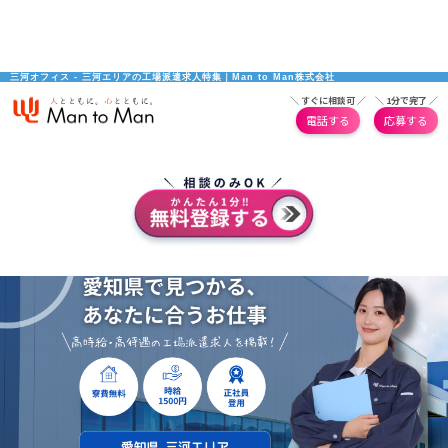
三河オフィス - 三河エリアの工場派遣求人特集｜Man to Man株式会社
＼ すぐに相談可 ／
＼ 1分で完了 ／
電話する
応募する