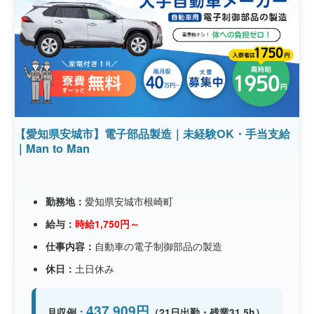
【愛知県安城市】電子部品製造｜未経験OK・手当支給
｜Man to Man
勤務地：
愛知県安城市根崎町
給与：
時給1,750円～
仕事内容：
自動車の電子制御部品の製造
休日：
土日休み
437,909円
月収例：
（21日出勤・残業31.5h）