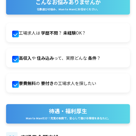
こんなお悩みありませんか
仕事選びの悩み、Man to Manにお任せください。
工場求人は
学歴不問
？
未経験
OK？
高収入
や
住み込み
って、実際どんな
条件
？
寮費無料
の
寮付き
の工場求人を探したい
待遇・福利厚生
Man to Manだけ！充実の制度で、安心して働ける環境をあなたに。