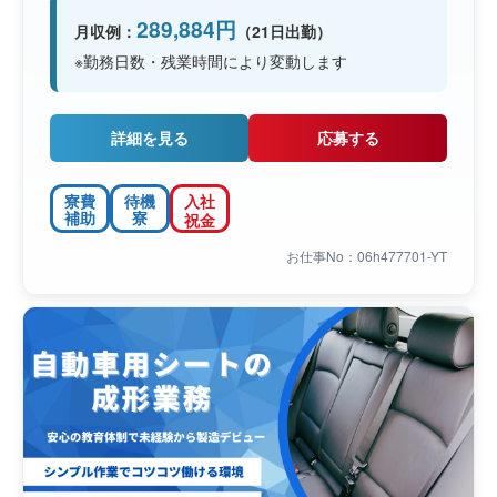
289,884円
月収例：
（21日出勤）
※勤務日数・残業時間により変動します
詳細を見る
応募する
寮費
待機
入社
補助
寮
祝金
お仕事No：06h477701-YT