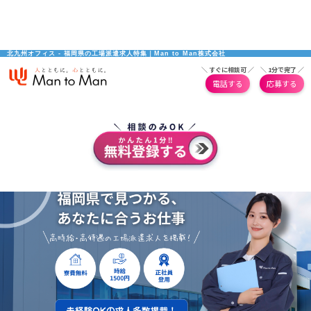
北九州オフィス - 福岡県の工場派遣求人特集｜Man to Man株式会社
＼ すぐに相談可 ／
＼ 1分で完了 ／
電話する
応募する