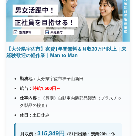
【大分県宇佐市】寮費1年間無料＆月収30万円以上｜未
経験歓迎の軽作業｜Man to Man
勤務地：
大分県宇佐市神子山新田
給与：
時給1,500円～
仕事内容：
《長期》自動車内装部品製造（プラスチッ
ク製品の検査）
休日：
土日休み
315,349円
月収例：
（21日出勤・残業20h・休