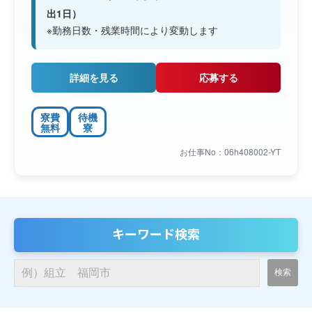
出1日）
※勤務日数・残業時間により変動します
詳細を見る
応募する
寮費
待機
無料
寮
お仕事No：06h408002-YT
キーワード検索