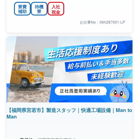
寮費
待機
入社
補助
寮
祝金
お仕事No：06h287001-LP
【福岡県宮若市】製造スタッフ｜快適工場設備｜Man to
Man