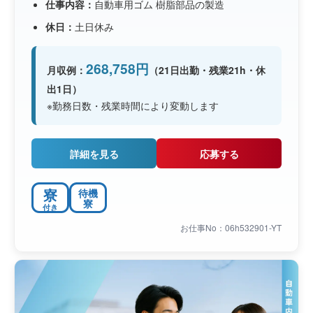
仕事内容：
自動車用ゴム 樹脂部品の製造
休日：
土日休み
268,758円
月収例：
（21日出勤・残業21h・休
出1日）
※勤務日数・残業時間により変動します
詳細を見る
応募する
寮
待機
寮
付き
お仕事No：06h532901-YT