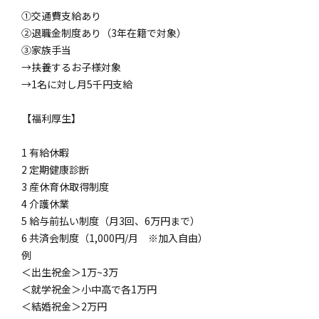
①交通費支給あり
②退職金制度あり（3年在籍で対象）
③家族手当
→扶養するお子様対象
→1名に対し月5千円支給
【福利厚生】
1 有給休暇
2 定期健康診断
3 産休育休取得制度
4 介護休業
5 給与前払い制度（月3回、6万円まで）
6 共済会制度（1,000円/月 ※加入自由）
例
＜出生祝金＞1万~3万
＜就学祝金＞小中高で各1万円
＜結婚祝金＞2万円