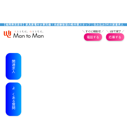
【福岡県宮若市】家具家電付き寮完備！未経験歓迎の軽作業スタッフ｜住み込みOKの派遣求人
＼ すぐに相談可 ／
＼ 1分で完了 ／
電話する
応募する
関連求人
よくある質問