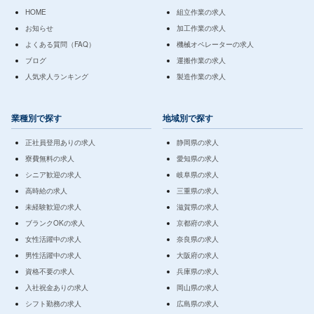
HOME
組立作業の求人
お知らせ
加工作業の求人
よくある質問（FAQ）
機械オペレーターの求人
ブログ
運搬作業の求人
人気求人ランキング
製造作業の求人
業種別で探す
地域別で探す
正社員登用ありの求人
静岡県の求人
寮費無料の求人
愛知県の求人
シニア歓迎の求人
岐阜県の求人
高時給の求人
三重県の求人
未経験歓迎の求人
滋賀県の求人
ブランクOKの求人
京都府の求人
女性活躍中の求人
奈良県の求人
男性活躍中の求人
大阪府の求人
資格不要の求人
兵庫県の求人
入社祝金ありの求人
岡山県の求人
シフト勤務の求人
広島県の求人