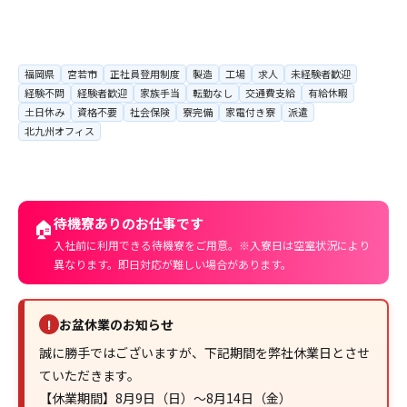
福岡県
宮若市
正社員登用制度
製造
工場
求人
未経験者歓迎
経験不問
経験者歓迎
家族手当
転勤なし
交通費支給
有給休暇
土日休み
資格不要
社会保険
寮完備
家電付き寮
派遣
北九州オフィス
待機寮ありのお仕事です
🏠
入社前に利用できる待機寮をご用意。※入寮日は空室状況により
異なります。即日対応が難しい場合があります。
お盆休業のお知らせ
!
誠に勝手ではございますが、下記期間を弊社休業日とさせ
ていただきます。
【休業期間】8月9日（日）～8月14日（金）