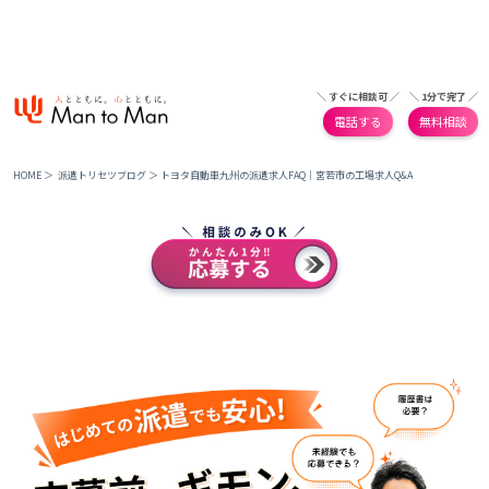
＼ すぐに相談可 ／
＼ 1分で完了 ／
電話する
無料相談
HOME
＞
派遣トリセツブログ
＞
トヨタ自動車九州の派遣求人FAQ｜宮若市の工場求人Q&A