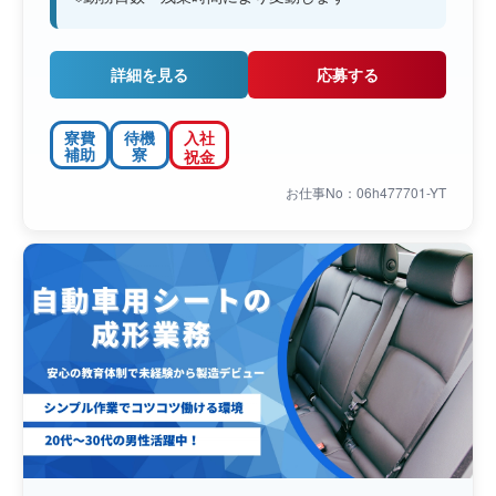
詳細を見る
応募する
寮費
待機
入社
補助
寮
祝金
お仕事No：06h477701-YT