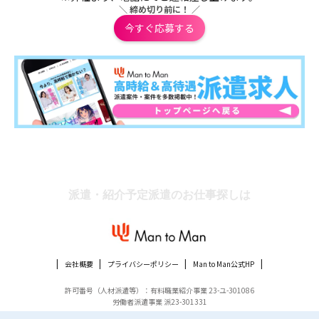
＼ 締め切り前に！ ／
今すぐ応募する
派遣・紹介予定派遣のお仕事探しは
会社概要
プライバシーポリシー
Man to Man公式HP
許可番号（人材派遣等）：有料職業紹介事業 23-ユ-301086
労働者派遣事業 派23-301331