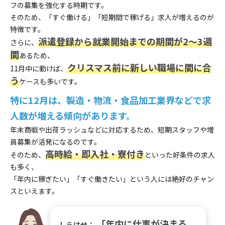
フの募集を強化する時期です。
そのため、「すぐ働ける」「短期間で稼げる」求人が増えるのが
特徴です。
派遣登録から就業開始までの期間が2～3週
さらに、
間
あるため、
クリスマス前に新しい職場に間に合
11月中に動けば、
う
ケースも多いです。
特に12月は、
製造・物流・食品加工業界
などで求
人数が増える傾向があります。
年末商戦や出荷ラッシュなどに対応するため、短期スタッフや増
員募集が活発になるのです。
高時給・即入社・寮付き
そのため、
といった好条件の求人
も多く、
「年内に稼ぎたい」「すぐ働きたい」という人には絶好のチャン
スといえます。
「年内に仕事が決まる
しらはせ：