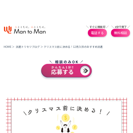
＼ すぐに相談可 ／
＼ 1分で完了 ／
電話する
無料相談
HOME
＞
派遣トリセツブログ
＞
クリスマス前に決める！12月入社のおすすめ派遣