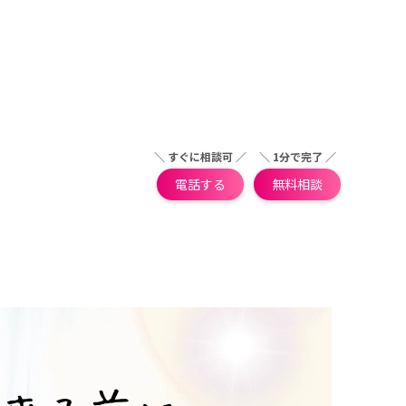
＼ すぐに相談可 ／
＼ 1分で完了 ／
電話する
無料相談