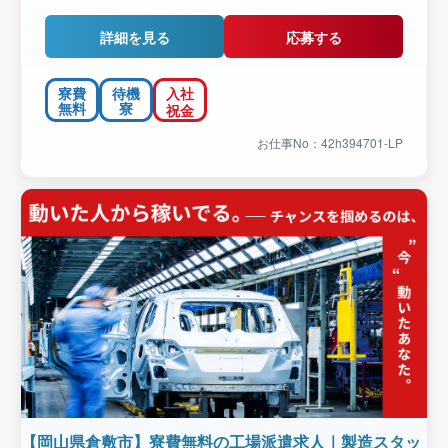
詳細を見る
応募する
寮費
待機
入社
無料
寮
祝金
お仕事No：42h394701-LP
【岡山県倉敷市】寮費無料の工場派遣求人｜製造スタッ