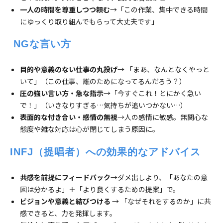
一人の時間を尊重しつつ頼む
→「この作業、集中できる時間
にゆっくり取り組んでもらって大丈夫です」
 NGな言い方
目的や意義のない仕事の丸投げ
→ 「まあ、なんとなくやっと
いて」（この仕事、誰のためになってるんだろう？）
圧の強い言い方・急な指示
→「今すぐこれ！とにかく急い
で！」（いきなりすぎる…気持ちが追いつかない…）
表面的な付き合い・感情の無視
→人の感情に敏感。無関心な
態度や雑な対応は心が閉じてしまう原因に。
INFJ（提唱者）への効果的なアドバイス
共感を前提にフィードバック
→ダメ出しより、「あなたの意
図は分かるよ」＋「より良くするための提案」で。
ビジョンや意義と結びつける
→ 「なぜそれをするのか」に共
感できると、力を発揮します。