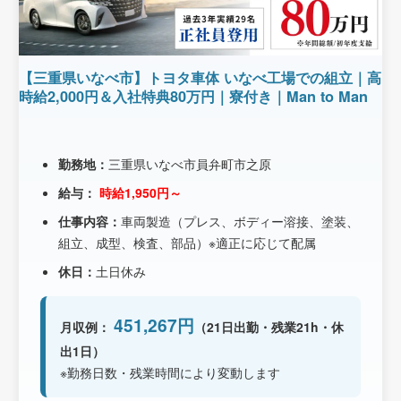
【三重県いなべ市】トヨタ車体 いなべ工場での組立｜高
時給2,000円＆入社特典80万円｜寮付き｜Man to Man
勤務地：
三重県いなべ市員弁町市之原
給与：
時給1,950円～
仕事内容：
車両製造（プレス、ボディー溶接、塗装、
組立、成型、検査、部品）※適正に応じて配属
休日：
土日休み
451,267円
月収例：
（21日出勤・残業21h・休
出1日）
※勤務日数・残業時間により変動します