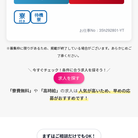
寮
待機
寮
付き
お仕事No：35h292801-YT
※募集枠に限りがあるため、掲載が終了している場合がございます。あらかじめご
了承ください。
＼ 今すぐチェック！条件に合う求人を探そう！／
求人を探す
「寮費無料」
や
「高時給」
の求人は
人気が高いため、早めの応
募がおすすめです！
まずはご相談だけでもOK！