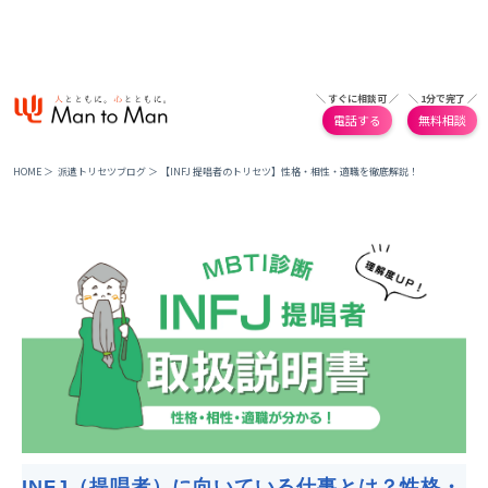
＼ すぐに相談可 ／
＼ 1分で完了 ／
電話する
無料相談
HOME
＞
派遣トリセツブログ
＞
【INFJ 提唱者のトリセツ】性格・相性・適職を徹底解説！
INFJ（提唱者）に向いている仕事とは？性格・