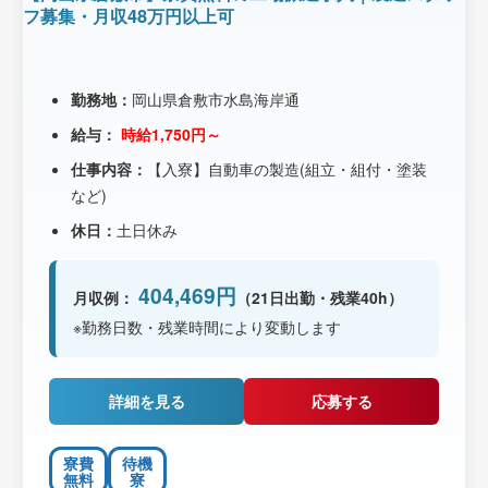
フ募集・月収48万円以上可
勤務地：
岡山県倉敷市水島海岸通
給与：
時給1,750円～
仕事内容：
【入寮】自動車の製造(組立・組付・塗装
など)
休日：
土日休み
404,469円
月収例：
（21日出勤・残業40h）
※勤務日数・残業時間により変動します
詳細を見る
応募する
寮費
待機
無料
寮