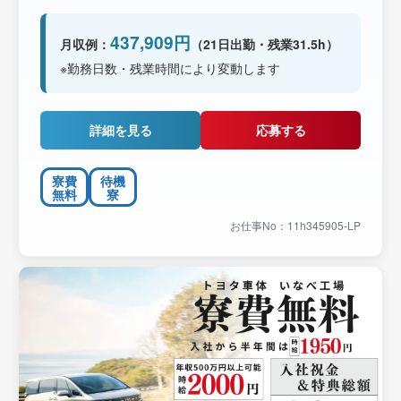
437,909円
月収例：
（21日出勤・残業31.5h）
※勤務日数・残業時間により変動します
詳細を見る
応募する
寮費
待機
無料
寮
お仕事No：11h345905-LP