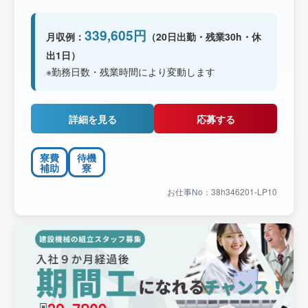
339,605円
月収例：
（20日出勤・残業30h・休
出1日）
※勤務日数・残業時間により変動します
詳細を見る
応募する
寮費
待機
補助
寮
お仕事No：38h346201-LP10