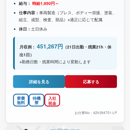
給与：
時給1,950円～
仕事内容：
車両製造（プレス、ボディー溶接、塗装、
組立、成型、検査、部品）※適正に応じて配属
休日：
土日休み
451,267円
月収例：
（21日出勤・残業21h・休
出1日）
※勤務日数・残業時間により変動します
詳細を見る
応募する
寮費
待機
入社
無料
寮
祝金
お仕事No：42h394701-LP