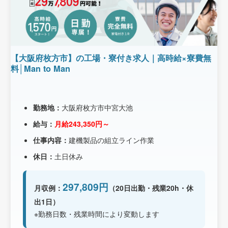
【大阪府枚方市】の工場・寮付き求人｜高時給×寮費無
料│Man to Man
勤務地：
大阪府枚方市中宮大池
給与：
月給243,350円～
仕事内容：
建機製品の組立ライン作業
休日：
土日休み
297,809円
月収例：
（20日出勤・残業20h・休
出1日）
※勤務日数・残業時間により変動します