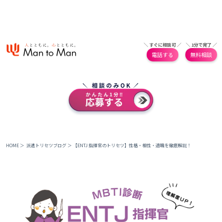
＼ すぐに相談可 ／
＼ 1分で完了 ／
電話する
無料相談
HOME
＞
派遣トリセツブログ
＞
【ENTJ 指揮官のトリセツ】性格・相性・適職を徹底解説！