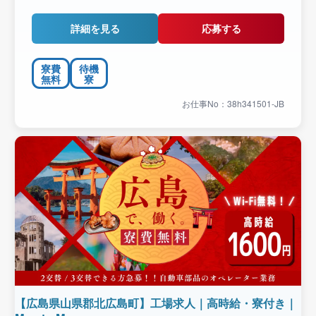
詳細を見る
応募する
寮費
待機
無料
寮
お仕事No：38h341501-JB
【広島県山県郡北広島町】工場求人｜高時給・寮付き｜