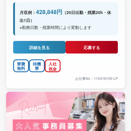
428,848円
月収例：
（20日出勤・残業20h・休
出1日）
※勤務日数・残業時間により変動します
詳細を見る
応募する
寮費
待機
入社
無料
寮
祝金
お仕事No：11h316105-LP