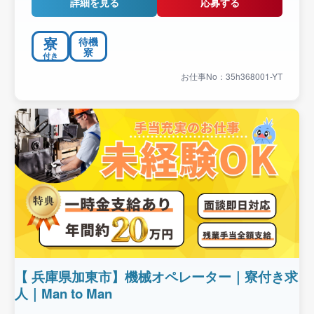
詳細を見る
応募する
寮
待機
寮
付き
お仕事No：35h368001-YT
【 兵庫県加東市】機械オペレーター｜寮付き求
人｜Man to Man