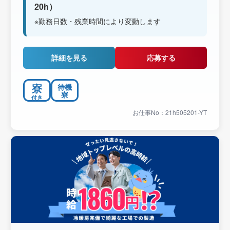
20h）
※勤務日数・残業時間により変動します
詳細を見る
応募する
寮
待機
寮
付き
お仕事No：21h505201-YT