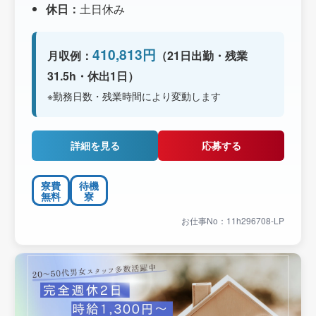
休日：
土日休み
410,813円
月収例：
（21日出勤・残業
31.5h・休出1日）
※勤務日数・残業時間により変動します
詳細を見る
応募する
寮費
待機
無料
寮
お仕事No：11h296708-LP