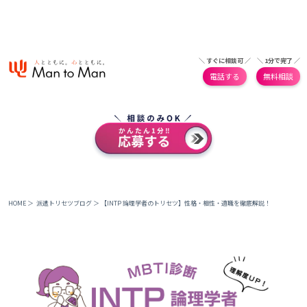
＼ すぐに相談可 ／
＼ 1分で完了 ／
電話する
無料相談
HOME
＞
派遣トリセツブログ
＞
【INTP 論理学者のトリセツ】性格・相性・適職を徹底解説！