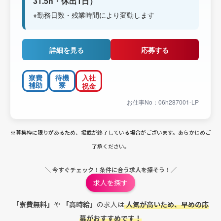
31.5h・休出1日）
※勤務日数・残業時間により変動します
詳細を見る
応募する
寮費
待機
入社
補助
寮
祝金
お仕事No：06h287001-LP
※募集枠に限りがあるため、掲載が終了している場合がございます。あらかじめご
了承ください。
＼ 今すぐチェック！条件に合う求人を探そう！／
求人を探す
「寮費無料」
や
「高時給」
の求人は
人気が高いため、早めの応
募がおすすめです！