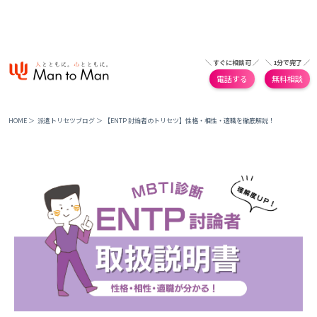
＼ すぐに相談可 ／
＼ 1分で完了 ／
電話する
無料相談
HOME
＞
派遣トリセツブログ
＞
【ENTP 討論者のトリセツ】性格・相性・適職を徹底解説！