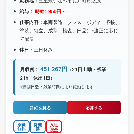
勤務地：
三重県いなべ市員弁町市之原
給与：
時給1,950円～
仕事内容：
車両製造（プレス、ボディー溶接、
塗装、組立、成型、検査、部品）※適正に応じ
て配属
休日：
土日休み
451,267円
月収例：
（21日出勤・残業
21h・休出1日）
※勤務日数・残業時間により変動します
詳細を見る
応募する
寮費
待機
入社
無料
寮
祝金