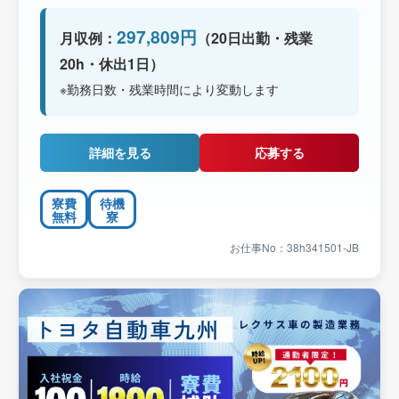
297,809円
月収例：
（20日出勤・残業
20h・休出1日）
※勤務日数・残業時間により変動します
詳細を見る
応募する
寮費
待機
無料
寮
お仕事No：38h341501-JB