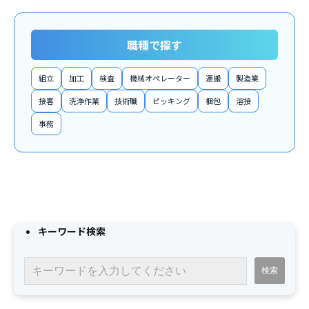
職種で探す
組立
加工
検査
機械オペレーター
運搬
製造業
接客
洗浄作業
技術職
ピッキング
梱包
溶接
事務
キーワード検索