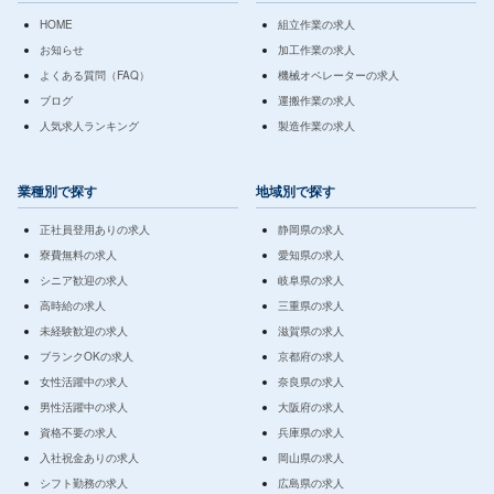
HOME
組立作業の求人
お知らせ
加工作業の求人
よくある質問（FAQ）
機械オペレーターの求人
ブログ
運搬作業の求人
人気求人ランキング
製造作業の求人
業種別で探す
地域別で探す
正社員登用ありの求人
静岡県の求人
寮費無料の求人
愛知県の求人
シニア歓迎の求人
岐阜県の求人
高時給の求人
三重県の求人
未経験歓迎の求人
滋賀県の求人
ブランクOKの求人
京都府の求人
女性活躍中の求人
奈良県の求人
男性活躍中の求人
大阪府の求人
資格不要の求人
兵庫県の求人
入社祝金ありの求人
岡山県の求人
シフト勤務の求人
広島県の求人