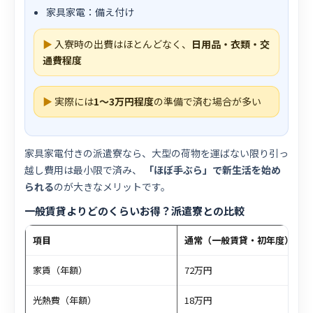
家具家電：備え付け
▶
入寮時の出費はほとんどなく、
日用品・衣類・交
通費程度
▶
実際には
1〜3万円程度
の準備で済む場合が多い
家具家電付きの派遣寮なら、大型の荷物を運ばない限り引っ
越し費用は最小限で済み、
「ほぼ手ぶら」で新生活を始め
られる
のが大きなメリットです。
一般賃貸よりどのくらいお得？派遣寮との比較
項目
通常（一般賃貸・初年度）
家賃（年額）
72万円
光熱費（年額）
18万円