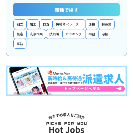
職種で探す
組立
加工
検査
機械オペレーター
運搬
製造業
接客
洗浄作業
技術職
ピッキング
梱包
溶接
事務
関連求人