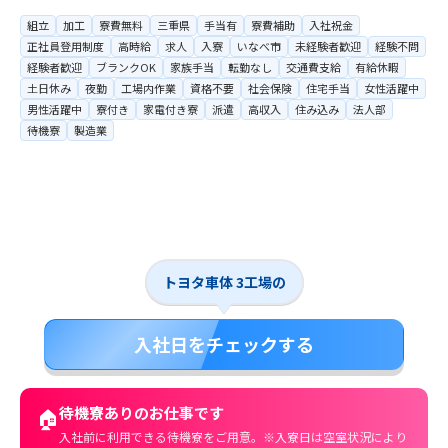
組立
加工
寮費無料
三重県
手当有
寮費補助
入社祝金
正社員登用制度
高時給
求人
入寮
いなべ市
未経験者歓迎
経験不問
経験者歓迎
ブランクOK
家族手当
転勤なし
交通費支給
有給休暇
土日休み
夜勤
工場内作業
資格不要
社会保険
住宅手当
女性活躍中
男性活躍中
寮付き
家電付き寮
派遣
高収入
住み込み
法人部
待機寮
製造業
トヨタ車体 3工場の
入社日をチェックする
待機寮ありのお仕事です
🏠
入社前に利用できる待機寮をご用意。※入寮日は空室状況により