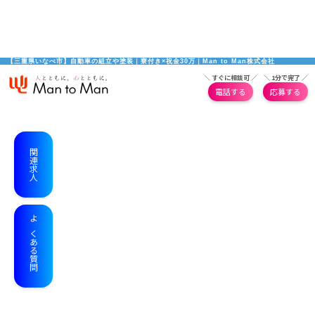
【三重県いなべ市】自動車の組立や塗装｜寮付き×祝金30万｜Man to Man株式会社
＼ すぐに相談可 ／
＼ 1分で完了 ／
電話する
応募する
関連求人
よくある質問