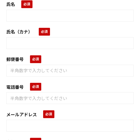
氏名
氏名（カナ）
郵便番号
電話番号
メールアドレス