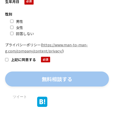
生年月日
性別
男性
女性
回答しない
プライバシーポリシー
(
https://www.man-to-man-
g.com/company/content/privacy/
)
上記に同意する
ツイート