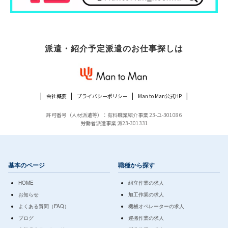
派遣・紹介予定派遣のお仕事探しは
会社概要
プライバシーポリシー
Man to Man公式HP
許可番号（人材派遣等）：有料職業紹介事業 23-ユ-301086
労働者派遣事業 派23-301331
基本のページ
職種から探す
HOME
組立作業の求人
お知らせ
加工作業の求人
よくある質問（FAQ）
機械オペレーターの求人
ブログ
運搬作業の求人