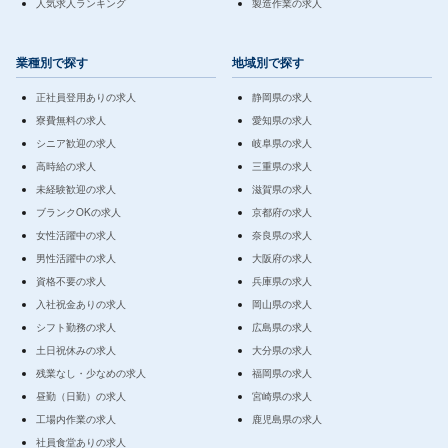
人気求人ランキング
製造作業の求人
業種別で探す
地域別で探す
正社員登用ありの求人
静岡県の求人
寮費無料の求人
愛知県の求人
シニア歓迎の求人
岐阜県の求人
高時給の求人
三重県の求人
未経験歓迎の求人
滋賀県の求人
ブランクOKの求人
京都府の求人
女性活躍中の求人
奈良県の求人
男性活躍中の求人
大阪府の求人
資格不要の求人
兵庫県の求人
入社祝金ありの求人
岡山県の求人
シフト勤務の求人
広島県の求人
土日祝休みの求人
大分県の求人
残業なし・少なめの求人
福岡県の求人
昼勤（日勤）の求人
宮崎県の求人
工場内作業の求人
鹿児島県の求人
社員食堂ありの求人