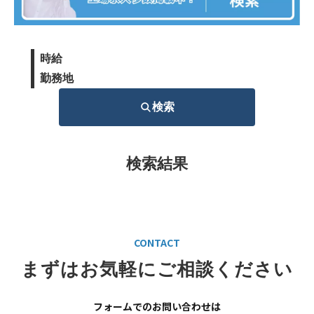
時給
勤務地
検索
検索結果
CONTACT
まずはお気軽にご相談ください
フォームでのお問い合わせは