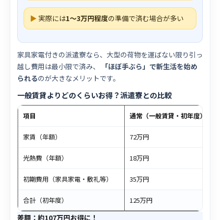
▶
実際には
1〜3万円程度
の準備で済む場合が多い
家具家電付きの派遣寮なら、大型の荷物を運ばない限り引っ
越し費用は最小限で済み、
「ほぼ手ぶら」で新生活を始め
られる
のが大きなメリットです。
一般賃貸よりどのくらいお得？派遣寮との比較
項目
通常（一般賃貸・初年度）
家賃（年額）
72万円
光熱費（年額）
18万円
初期費用（家具家電・敷礼等）
35万円
合計（初年度）
125万円
差額：約107万円お得に！