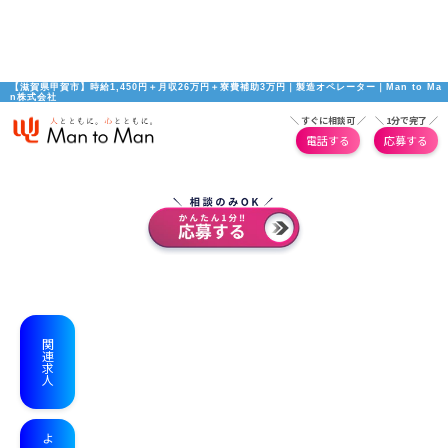
【滋賀県甲賀市】時給1,450円＋月収26万円＋寮費補助3万円｜製造オペレーター｜Man to Ma
n株式会社
＼ すぐに相談可 ／
＼ 1分で完了 ／
電話する
応募する
関連求人