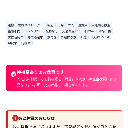
運搬
機械オペレーター
製造
工場
求人
滋賀県
未経験者歓迎
経験不問
ブランクOK
転勤なし
交通費支給
土日休み
資格不要
女性活躍中
男性活躍中
寮付き
家電付き寮
派遣
大阪オフィス
甲賀市
待機寮
待機寮ありのお仕事です
🏠
入社前に利用できる待機寮をご用意。※入寮日は空室状況により
異なります。即日対応が難しい場合があります。
お盆休業のお知らせ
!
誠に勝手ではございますが、下記期間を弊社休業日とさせ