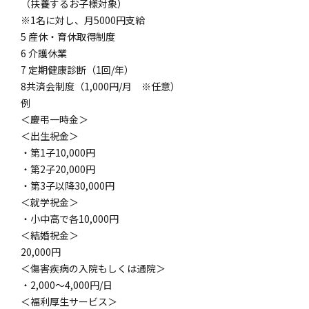
（扶養するお子様対象）
※1名に対し、月5000円支給
5 産休・育休取得制度
6 介護休業
7 定期健康診断（1回/年）
8共済会制度（1,000円/月 ※任意）
例
＜慶弔一時金＞
＜出生祝金＞
・第1子10,000円
・第2子20,000円
・第3子以降30,000円
＜就学祝金＞
・小中高で各10,000円
＜結婚祝金＞
20,000円
＜傷害疾病の入院もしくは通院＞
・2,000〜4,000円/日
＜福利厚生サービス＞