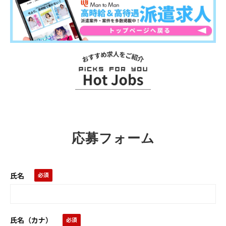
お
ス
ス
メ
求
応募フォーム
人
氏名
氏名（カナ）