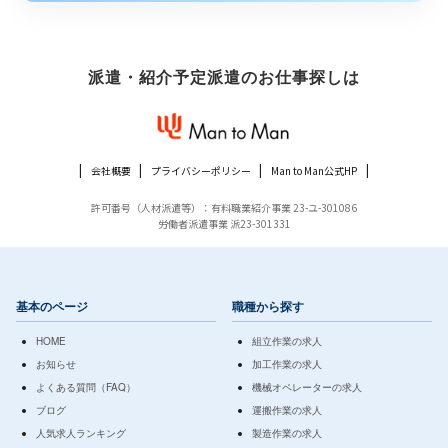
派遣・紹介予定派遣のお仕事探しは
会社概要
プライバシーポリシー
Man to Man公式HP
許可番号（人材派遣等）：有料職業紹介事業 23-ユ-301086
労働者派遣事業 派23-301331
基本のページ
職種から探す
HOME
組立作業の求人
お知らせ
加工作業の求人
よくある質問（FAQ）
機械オペレーターの求人
ブログ
運搬作業の求人
人気求人ランキング
製造作業の求人