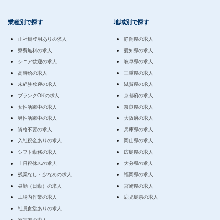
業種別で探す
地域別で探す
正社員登用ありの求人
静岡県の求人
寮費無料の求人
愛知県の求人
シニア歓迎の求人
岐阜県の求人
高時給の求人
三重県の求人
未経験歓迎の求人
滋賀県の求人
ブランクOKの求人
京都府の求人
女性活躍中の求人
奈良県の求人
男性活躍中の求人
大阪府の求人
資格不要の求人
兵庫県の求人
入社祝金ありの求人
岡山県の求人
シフト勤務の求人
広島県の求人
土日祝休みの求人
大分県の求人
残業なし・少なめの求人
福岡県の求人
昼勤（日勤）の求人
宮崎県の求人
工場内作業の求人
鹿児島県の求人
社員食堂ありの求人
寮完備の求人