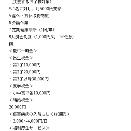
（扶養するお子様対象）
※1名に対し、月5000円支給
5 産休・育休取得制度
6 介護休業
7 定期健康診断（1回/年）
8共済会制度（1,000円/月 ※任意）
例
＜慶弔一時金＞
＜出生祝金＞
・第1子10,000円
・第2子20,000円
・第3子以降30,000円
＜就学祝金＞
・小中高で各10,000円
＜結婚祝金＞
20,000円
＜傷害疾病の入院もしくは通院＞
・2,000〜4,000円/日
＜福利厚生サービス＞