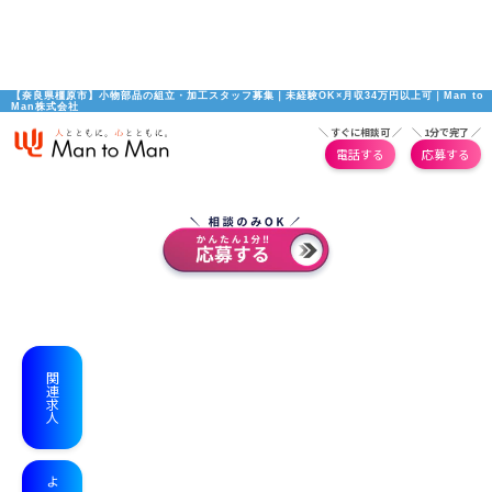
【奈良県橿原市】小物部品の組立・加工スタッフ募集｜未経験OK×月収34万円以上可｜Man to 
Man株式会社
＼ すぐに相談可 ／
＼ 1分で完了 ／
電話する
応募する
関連求人