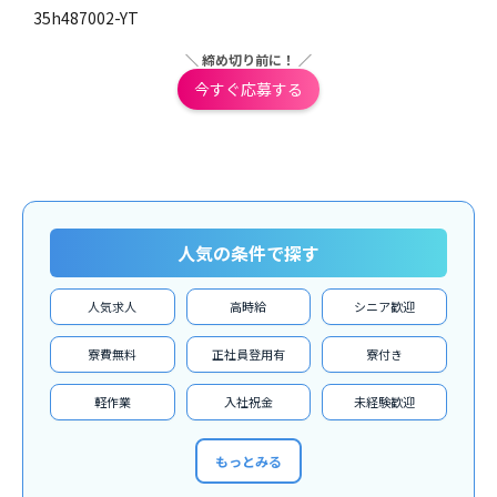
35h487002-YT
＼ 締め切り前に！ ／
今すぐ応募する
人気の条件で探す
人気求人
高時給
シニア歓迎
寮費無料
正社員登用有
寮付き
軽作業
入社祝金
未経験歓迎
もっとみる