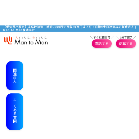
【愛知県小牧市】未経験歓迎｜時給2000円で月収29万円以上可！日勤×土日祝休みの製造求人｜
Man to Man株式会社
＼ すぐに相談可 ／
＼ 1分で完了 ／
電話する
応募する
関連求人
よくある質問