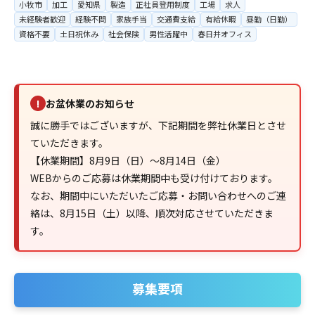
小牧市
加工
愛知県
製造
正社員登用制度
工場
求人
未経験者歓迎
経験不問
家族手当
交通費支給
有給休暇
昼勤（日勤）
資格不要
土日祝休み
社会保険
男性活躍中
春日井オフィス
お盆休業のお知らせ
!
誠に勝手ではございますが、下記期間を弊社休業日とさせ
ていただきます。
【休業期間】8月9日（日）～8月14日（金）
WEBからのご応募は休業期間中も受け付けております。
なお、期間中にいただいたご応募・お問い合わせへのご連
絡は、8月15日（土）以降、順次対応させていただきま
す。
募集要項