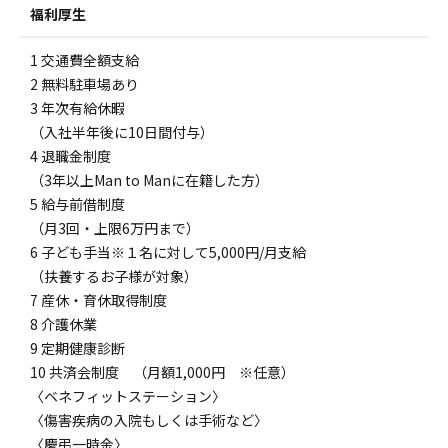
福利厚生
1 交通費全額支給
2 無料駐車場あり
3 年次有給休暇
（入社半年後に10日間付与）
4 退職金制度
（3年以上Man to Manに在籍した方）
5 給与前借制度
（月3回・上限6万円まで）
6 子ども手当※１名に対して5,000円/月支給
（扶養するお子様が対象）
7 産休・育休取得制度
8 介護休業
9 定期健康診断
10 共済会制度 （月額1,000円 ※任意）
〈ベネフィットステーション〉
〈傷害疾病の入院もしくは手術など〉
〈慶弔一時金〉