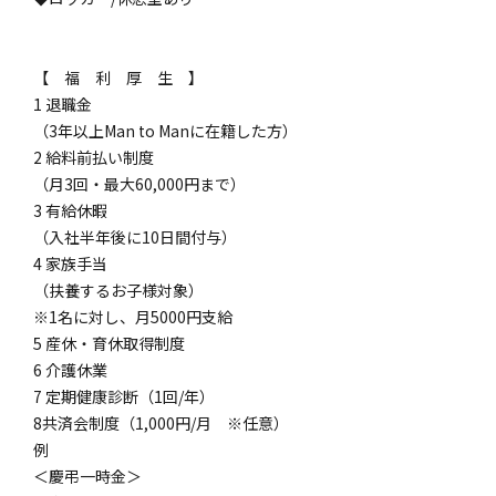
【 福 利 厚 生 】
1 退職金
（3年以上Man to Manに在籍した方）
2 給料前払い制度
（月3回・最大60,000円まで）
3 有給休暇
（入社半年後に10日間付与）
4 家族手当
（扶養するお子様対象）
※1名に対し、月5000円支給
5 産休・育休取得制度
6 介護休業
7 定期健康診断（1回/年）
8共済会制度（1,000円/月 ※任意）
例
＜慶弔一時金＞