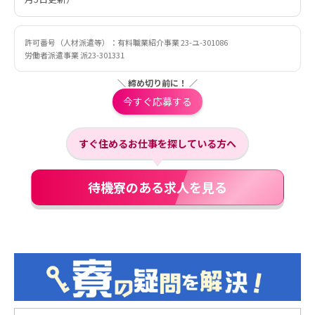
許可番号（人材派遣等）：有料職業紹介事業 23-ユ-301086
労働者派遣事業 派23-301331
＼ 締め切り前に！ ／
今すぐ応募する
すぐ住めるお仕事を探している方へ
待機寮のある求人を見る