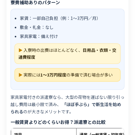
寮費補助ありのパターン
家賃：一部自己負担（例：1〜3万円／月）
敷金・礼金：なし
家具家電：備え付け
▶
入寮時の出費はほとんどなく、
日用品・衣類・交
通費程度
▶
実際には
1〜3万円程度
の準備で済む場合が多い
家具家電付きの派遣寮なら、大型の荷物を運ばない限り引っ
越し費用は最小限で済み、
「ほぼ手ぶら」で新生活を始め
られる
のが大きなメリットです。
一般賃貸よりどのくらいお得？派遣寮との比較
項目
通常（一般賃貸・初年度）