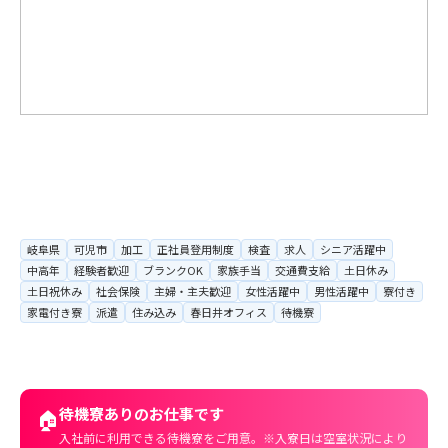
岐阜県
可児市
加工
正社員登用制度
検査
求人
シニア活躍中
中高年
経験者歓迎
ブランクOK
家族手当
交通費支給
土日休み
土日祝休み
社会保険
主婦・主夫歓迎
女性活躍中
男性活躍中
寮付き
家電付き寮
派遣
住み込み
春日井オフィス
待機寮
待機寮ありのお仕事です
🏠
入社前に利用できる待機寮をご用意。※入寮日は空室状況により