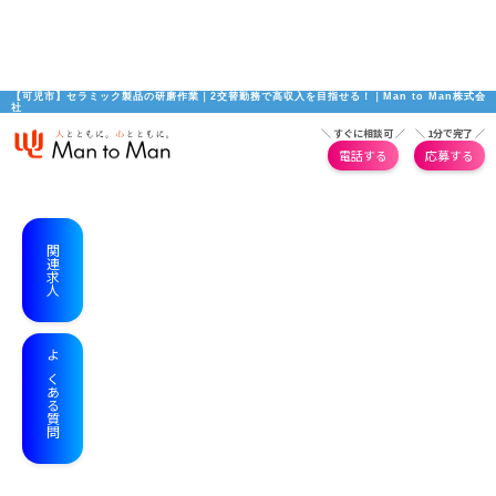
【可児市】セラミック製品の研磨作業｜2交替勤務で高収入を目指せる！｜Man to Man株式会
社
＼ すぐに相談可 ／
＼ 1分で完了 ／
電話する
応募する
関連求人
よくある質問