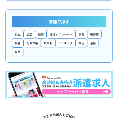
職種で探す
組立
加工
検査
機械オペレーター
運搬
製造業
接客
洗浄作業
技術職
ピッキング
梱包
溶接
事務
関連求人