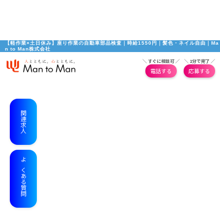
【軽作業×土日休み】座り作業の自動車部品検査｜時給1550円｜髪色・ネイル自由｜Ma
n to Man株式会社
＼ すぐに相談可 ／
＼ 1分で完了 ／
電話する
応募する
関連求人
よくある質問