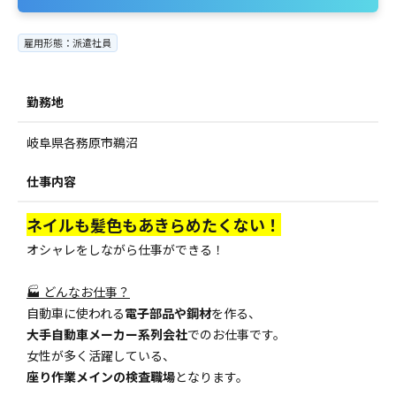
雇用形態：派遣社員
勤務地
岐阜県各務原市鵜沼
仕事内容
ネイルも髪色もあきらめたくない！
オシャレをしながら仕事ができる！
🏭 どんなお仕事？
自動車に使われる
電子部品や鋼材
を作る、
大手自動車メーカー系列会社
でのお仕事です。
女性が多く活躍している、
座り作業メインの検査職場
となります。