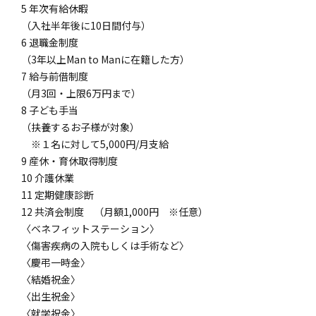
5 年次有給休暇
（入社半年後に10日間付与）
6 退職金制度
（3年以上Man to Manに在籍した方）
7 給与前借制度
（月3回・上限6万円まで）
8 子ども手当
（扶養するお子様が対象）
※１名に対して5,000円/月支給
9 産休・育休取得制度
10 介護休業
11 定期健康診断
12 共済会制度 （月額1,000円 ※任意）
〈ベネフィットステーション〉
〈傷害疾病の入院もしくは手術など〉
〈慶弔一時金〉
〈結婚祝金〉
〈出生祝金〉
〈就学祝金〉