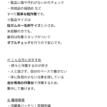
・製品に傷や汚れがないかのチェック
・完成品の袋詰め など
すべて
簡単な軽作業
です。
※製品サイズは
粒ガム大～名刺サイズ
と小さめ。
未経験の方でも、
最初は先輩スタッフがついて
ダブルチェック
を行うので安心です。
🌱 こんな方におすすめ
・黙々と作業するのが好き
・人と話さず、自分のペースで働きたい
・体に負担の少ない仕事を探している
自分専用の作業台
で作業するため、
集中して働けます。
🌼 職場環境
・冷暖房バッチリ！空調完備