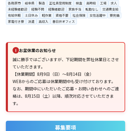
各務原市
岐阜県
製造
正社員登用制度
検査
高時給
工場
求人
未経験者歓迎
経験不問
経験者歓迎
家族手当
転勤なし
交通費支給
有給休暇
土日休み
軽作業
資格不要
社会保険
女性活躍中
寮完備
家電付き寮
派遣
高収入
春日井オフィス
お盆休業のお知らせ
!
誠に勝手ではございますが、下記期間を弊社休業日とさせ
ていただきます。
【休業期間】8月9日（日）～8月14日（金）
WEBからのご応募は休業期間中も受け付けております。
なお、期間中にいただいたご応募・お問い合わせへのご連
絡は、8月15日（土）以降、順次対応させていただきま
す。
募集要項