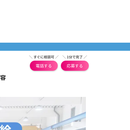
＼ すぐに相談可 ／
＼ 1分で完了 ／
電話する
応募する
容