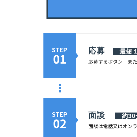
STEP
応募
最短
01
応募するボタン または
STEP
面談
約30
02
面談は電話又はオン