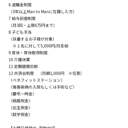
6 退職金制度
（3年以上Man to Manに在籍した方）
7 給与前借制度
（月3回・上限6万円まで）
8 子ども手当
（扶養するお子様が対象）
※１名に対して5,000円/月支給
9 産休・育休取得制度
10 介護休業
11 定期健康診断
12 共済会制度 （月額1,000円 ※任意）
〈ベネフィットステーション〉
〈傷害疾病の入院もしくは手術など〉
〈慶弔一時金〉
〈結婚祝金〉
〈出生祝金〉
〈就学祝金〉
【土曜日登録会_実施中!!】