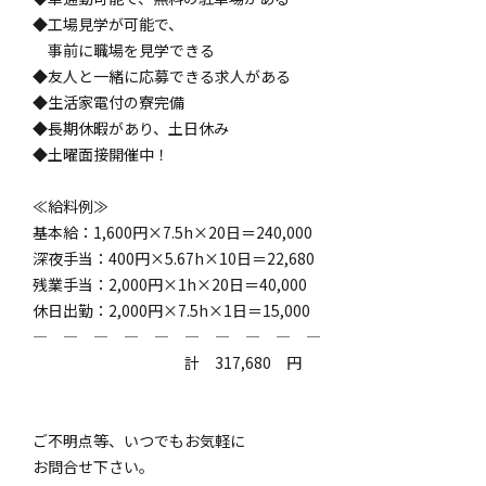
◆工場見学が可能で、
事前に職場を見学できる
◆友人と一緒に応募できる求人がある
◆生活家電付の寮完備
◆長期休暇があり、土日休み
◆土曜面接開催中！
≪給料例≫
基本給：1,600円×7.5h×20日＝240,000
深夜手当：400円×5.67h×10日＝22,680
残業手当：2,000円×1h×20日＝40,000
休日出勤：2,000円×7.5h×1日＝15,000
― ― ― ― ― ― ― ― ― ―
計 317,680 円
ご不明点等、いつでもお気軽に
お問合せ下さい。