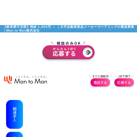
【岐阜県可児郡】時給 1,600円 ～ ｜大手自動車部品メーカーでベアリングの製造業務
｜Man to Man株式会社
＼ すぐに相談可 ／
＼ 1分で完了 ／
電話する
応募する
関連求人