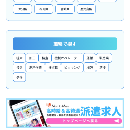
大分県
福岡県
宮崎県
鹿児島県
職種で探す
組立
加工
検査
機械オペレーター
運搬
製造業
接客
洗浄作業
技術職
ピッキング
梱包
溶接
事務