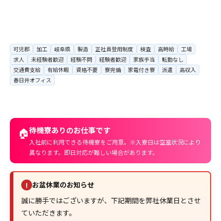
可児郡
加工
岐阜県
製造
正社員登用制度
検査
高時給
工場
求人
未経験者歓迎
経験不問
経験者歓迎
家族手当
転勤なし
交通費支給
有給休暇
資格不要
寮完備
家電付き寮
派遣
高収入
春日井オフィス
待機寮ありのお仕事です
🏠
入社前に利用できる待機寮をご用意。※入寮日は空室状況により
異なります。即日対応が難しい場合があります。
お盆休業のお知らせ
!
誠に勝手ではございますが、下記期間を弊社休業日とさせ
ていただきます。