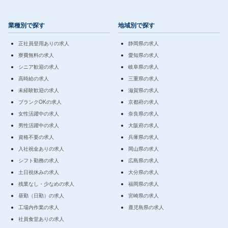
業種別で探す
地域別で探す
正社員登用ありの求人
静岡県の求人
寮費無料の求人
愛知県の求人
シニア歓迎の求人
岐阜県の求人
高時給の求人
三重県の求人
未経験歓迎の求人
滋賀県の求人
ブランクOKの求人
京都府の求人
女性活躍中の求人
奈良県の求人
男性活躍中の求人
大阪府の求人
資格不要の求人
兵庫県の求人
入社祝金ありの求人
岡山県の求人
シフト勤務の求人
広島県の求人
土日祝休みの求人
大分県の求人
残業なし・少なめの求人
福岡県の求人
昼勤（日勤）の求人
宮崎県の求人
工場内作業の求人
鹿児島県の求人
社員食堂ありの求人