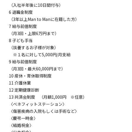
（入社半年後に10日間付与）
6 退職金制度
（3年以上Man to Manに在籍した方）
7 給与前借制度
（月3回・上限6万円まで）
8 子ども手当
（扶養するお子様が対象）
※１名に対して5,000円/月支給
9 給与前借制度
（月3回・最大60,000円まで）
10 産休・育休取得制度
11 介護休業
12 定期健康診断
13 共済会制度 （月額1,000円 ※任意）
〈ベネフィットステーション〉
〈傷害疾病の入院もしくは手術など〉
〈慶弔一時金〉
〈結婚祝金〉