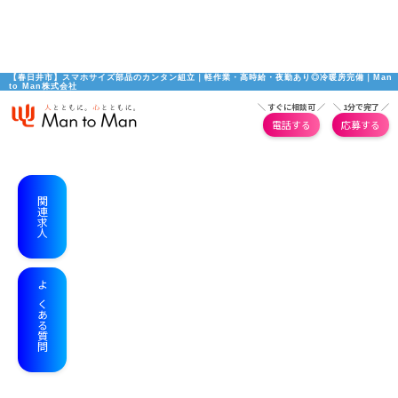
【春日井市】スマホサイズ部品のカンタン組立｜軽作業・高時給・夜勤あり◎冷暖房完備｜Man 
to Man株式会社
＼ すぐに相談可 ／
＼ 1分で完了 ／
電話する
応募する
関連求人
よくある質問