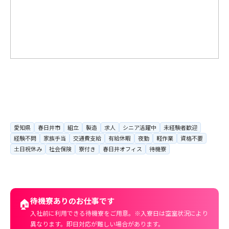
愛知県
春日井市
組立
製造
求人
シニア活躍中
未経験者歓迎
経験不問
家族手当
交通費支給
有給休暇
夜勤
軽作業
資格不要
土日祝休み
社会保険
寮付き
春日井オフィス
待機寮
待機寮ありのお仕事です
🏠
入社前に利用できる待機寮をご用意。※入寮日は空室状況により
異なります。即日対応が難しい場合があります。