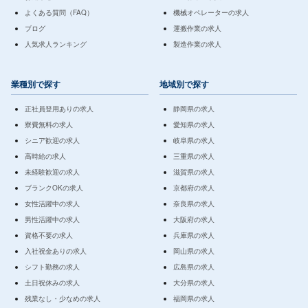
よくある質問（FAQ）
機械オペレーターの求人
ブログ
運搬作業の求人
人気求人ランキング
製造作業の求人
業種別で探す
地域別で探す
正社員登用ありの求人
静岡県の求人
寮費無料の求人
愛知県の求人
シニア歓迎の求人
岐阜県の求人
高時給の求人
三重県の求人
未経験歓迎の求人
滋賀県の求人
ブランクOKの求人
京都府の求人
女性活躍中の求人
奈良県の求人
男性活躍中の求人
大阪府の求人
資格不要の求人
兵庫県の求人
入社祝金ありの求人
岡山県の求人
シフト勤務の求人
広島県の求人
土日祝休みの求人
大分県の求人
残業なし・少なめの求人
福岡県の求人