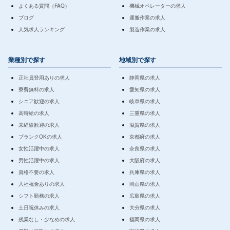
よくある質問（FAQ）
機械オペレーターの求人
ブログ
運搬作業の求人
人気求人ランキング
製造作業の求人
業種別で探す
地域別で探す
正社員登用ありの求人
静岡県の求人
寮費無料の求人
愛知県の求人
シニア歓迎の求人
岐阜県の求人
高時給の求人
三重県の求人
未経験歓迎の求人
滋賀県の求人
ブランクOKの求人
京都府の求人
女性活躍中の求人
奈良県の求人
男性活躍中の求人
大阪府の求人
資格不要の求人
兵庫県の求人
入社祝金ありの求人
岡山県の求人
シフト勤務の求人
広島県の求人
土日祝休みの求人
大分県の求人
残業なし・少なめの求人
福岡県の求人