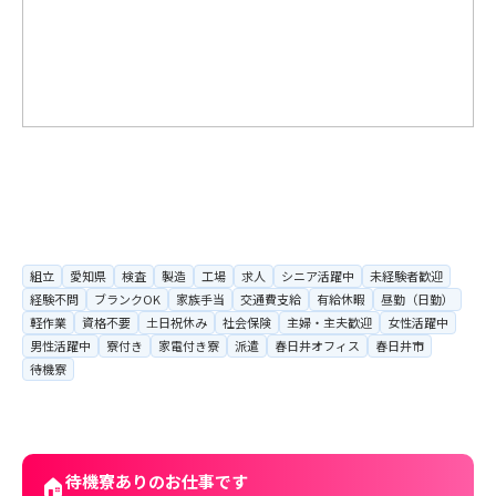
組立
愛知県
検査
製造
工場
求人
シニア活躍中
未経験者歓迎
経験不問
ブランクOK
家族手当
交通費支給
有給休暇
昼勤（日勤）
軽作業
資格不要
土日祝休み
社会保険
主婦・主夫歓迎
女性活躍中
男性活躍中
寮付き
家電付き寮
派遣
春日井オフィス
春日井市
待機寮
待機寮ありのお仕事です
🏠