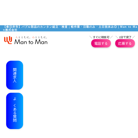
【春日井市】バブル部品のカンタン組立・検査｜軽作業・日勤のみ・土日祝休み◎｜Man to Ma
n株式会社
＼ すぐに相談可 ／
＼ 1分で完了 ／
電話する
応募する
関連求人
よくある質問