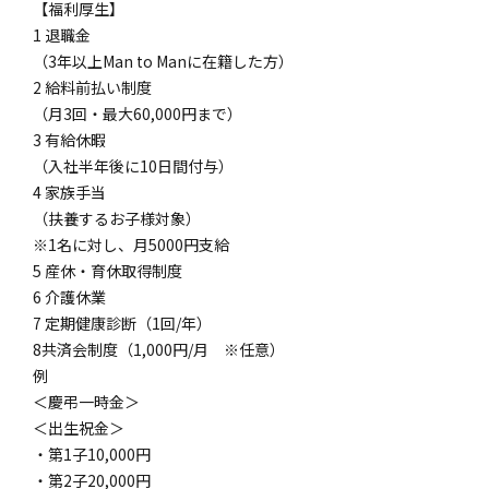
【福利厚生】
1 退職金
（3年以上Man to Manに在籍した方）
2 給料前払い制度
（月3回・最大60,000円まで）
3 有給休暇
（入社半年後に10日間付与）
4 家族手当
（扶養するお子様対象）
※1名に対し、月5000円支給
5 産休・育休取得制度
6 介護休業
7 定期健康診断（1回/年）
8共済会制度（1,000円/月 ※任意）
例
＜慶弔一時金＞
＜出生祝金＞
・第1子10,000円
・第2子20,000円