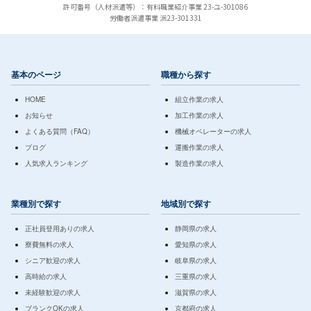
許可番号（人材派遣等）：有料職業紹介事業 23-ユ-301086
労働者派遣事業 派23-301331
基本のページ
職種から探す
HOME
組立作業の求人
お知らせ
加工作業の求人
よくある質問（FAQ）
機械オペレーターの求人
ブログ
運搬作業の求人
人気求人ランキング
製造作業の求人
業種別で探す
地域別で探す
正社員登用ありの求人
静岡県の求人
寮費無料の求人
愛知県の求人
シニア歓迎の求人
岐阜県の求人
高時給の求人
三重県の求人
未経験歓迎の求人
滋賀県の求人
ブランクOKの求人
京都府の求人