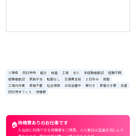
三重県
四日市市
組立
検査
工場
求人
未経験者歓迎
経験不問
経験者歓迎
家族手当
転勤なし
交通費支給
土日休み
夜勤
工場内作業
資格不要
社会保険
女性活躍中
寮付き
家電付き寮
派遣
四日市オフィス
待機寮
待機寮ありのお仕事です
🏠
入社前に利用できる待機寮をご用意。※入寮日は空室状況により