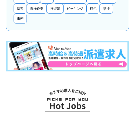
接客
洗浄作業
技術職
ピッキング
梱包
溶接
事務
関連求人