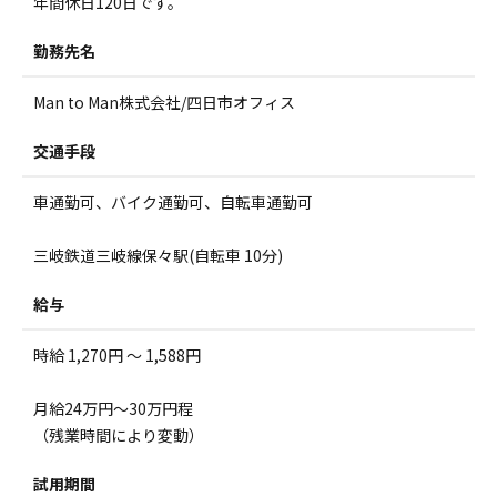
年間休日120日です。
勤務先名
Man to Man株式会社/四日市オフィス
交通手段
車通勤可、バイク通勤可、自転車通勤可
三岐鉄道三岐線保々駅(自転車 10分)
給与
時給 1,270円 ～ 1,588円
月給24万円～30万円程
（残業時間により変動）
試用期間