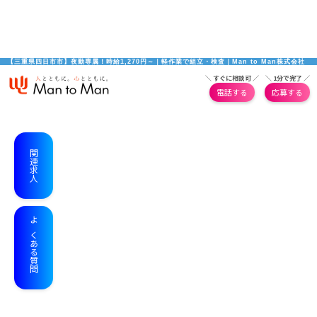
【三重県四日市市】夜勤専属！時給1,270円～｜軽作業で組立・検査｜Man to Man株式会社
＼ すぐに相談可 ／
＼ 1分で完了 ／
電話する
応募する
関連求人
よくある質問