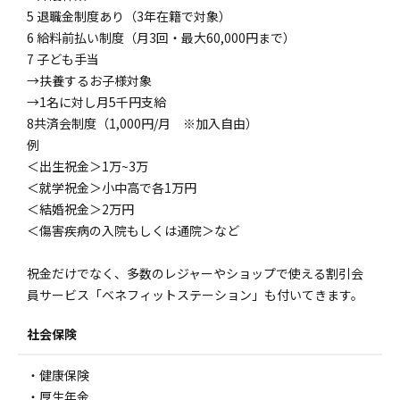
5 退職金制度あり（3年在籍で対象）
6 給料前払い制度（月3回・最大60,000円まで）
7 子ども手当
→扶養するお子様対象
→1名に対し月5千円支給
8共済会制度（1,000円/月 ※加入自由）
例
＜出生祝金＞1万~3万
＜就学祝金＞小中高で各1万円
＜結婚祝金＞2万円
＜傷害疾病の入院もしくは通院＞など
祝金だけでなく、多数のレジャーやショップで使える割引会
員サービス「ベネフィットステーション」も付いてきます。
社会保険
・健康保険
・厚生年金