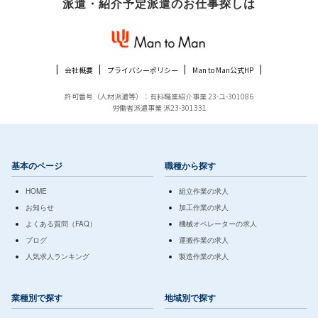
派遣・紹介予定派遣のお仕事探しは
会社概要
プライバシーポリシー
Man to Man公式HP
許可番号（人材派遣等）：有料職業紹介事業 23-ユ-301086
労働者派遣事業 派23-301331
基本のページ
職種から探す
HOME
組立作業の求人
お知らせ
加工作業の求人
よくある質問（FAQ）
機械オペレーターの求人
ブログ
運搬作業の求人
人気求人ランキング
製造作業の求人
業種別で探す
地域別で探す