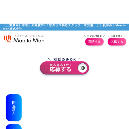
【三重県四日市市】未経験OK！窓ガラス製造スタッフ｜寮完備・土日祝休み｜Man to 
Man株式会社
＼ すぐに相談可 ／
＼ 1分で完了 ／
電話する
応募する
関連求人