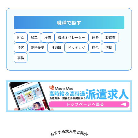
職種で探す
組立
加工
検査
機械オペレーター
運搬
製造業
接客
洗浄作業
技術職
ピッキング
梱包
溶接
事務
関連求人