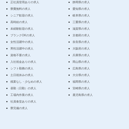
正社員登用ありの求人
静岡県の求人
寮費無料の求人
愛知県の求人
シニア歓迎の求人
岐阜県の求人
高時給の求人
三重県の求人
未経験歓迎の求人
滋賀県の求人
ブランクOKの求人
京都府の求人
女性活躍中の求人
奈良県の求人
男性活躍中の求人
大阪府の求人
資格不要の求人
兵庫県の求人
入社祝金ありの求人
岡山県の求人
シフト勤務の求人
広島県の求人
土日祝休みの求人
大分県の求人
残業なし・少なめの求人
福岡県の求人
昼勤（日勤）の求人
宮崎県の求人
工場内作業の求人
鹿児島県の求人
社員食堂ありの求人
寮完備の求人