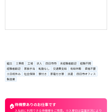
組立
三重県
工場
求人
四日市市
未経験者歓迎
経験不問
経験者歓迎
家族手当
転勤なし
交通費支給
有給休暇
資格不要
土日祝休み
社会保険
寮付き
家電付き寮
派遣
四日市オフィス
製造業
待機寮ありのお仕事です
🏠
入社前に利用できる待機寮をご用意。※入寮日は空室状況により