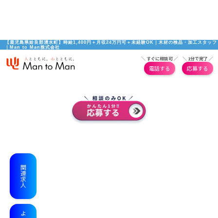
【鹿児島県姶良郡湧水町】時給1,400円＋月収24万円可＋未経験OK｜木材の検品・加工スタッフ
｜Man to Man株式会社
＼ すぐに相談可 ／
＼ 1分で完了 ／
電話する
応募する
関連求人