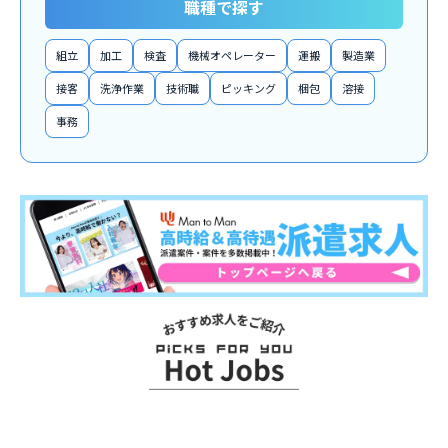
職種で探す
組立
加工
検査
機械オペレーター
運搬
製造業
接客
洗浄作業
技術職
ピッキング
梱包
溶接
事務
お
ス
ス