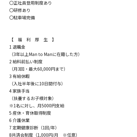
〇正社員登用制度あり
〇研修あり
〇駐車場完備
【 福 利 厚 生 】
1 退職金
（3年以上Man to Manに在籍した方）
2 給料前払い制度
（月3回・最大60,000円まで）
3 有給休暇
（入社半年後に10日間付与）
4 家族手当
（扶養するお子様対象）
※1名に対し、月5000円支給
5 産休・育休取得制度
6 介護休業
7 定期健康診断（1回/年）
8共済会制度（1,000円/月 ※任意）