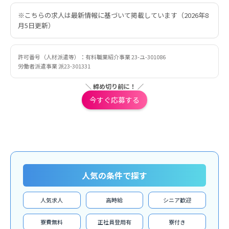
※こちらの求人は最新情報に基づいて掲載しています（2026年8
月5日更新）
許可番号（人材派遣等）：有料職業紹介事業 23-ユ-301086
労働者派遣事業 派23-301331
＼ 締め切り前に！ ／
今すぐ応募する
人気の条件で探す
人気求人
高時給
シニア歓迎
寮費無料
正社員登用有
寮付き